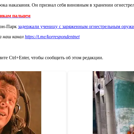
ока наказания. Он признал себя виновным в хранении огнестрел
никам пальцем
тон-Парк
задержали ученицу с заряженным огнестрельным оруж
а наш канал
https://t.me/korrespondentnet
те Ctrl+Enter, чтобы сообщить об этом редакции.