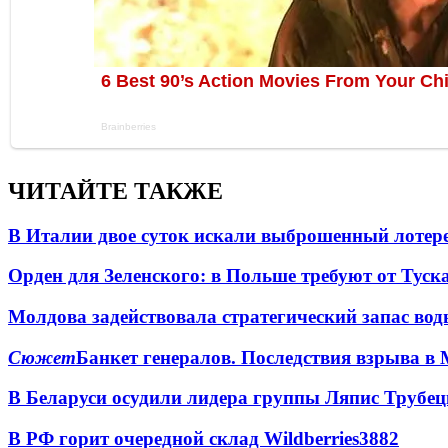
ЧИТАЙТЕ ТАКЖЕ
В Италии двое суток искали выброшенный лоте
Орден для Зеленского: в Польше требуют от Туск
Молдова задействовала стратегический запас вод
Сюжет
Банкет генералов. Последствия взрыва в 
В Беларуси осудили лидера группы Ляпис Трубе
В РФ горит очередной склад Wildberries
3882