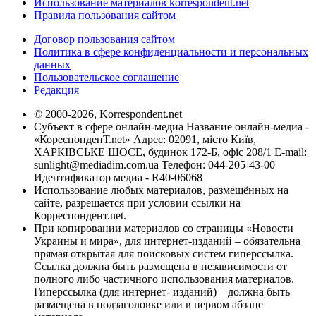
Использование материалов korrespondent.net
Правила пользования сайтом
Договор пользования сайтом
Политика в сфере конфиденциальности и персональных
данных
Пользовательское соглашение
Редакция
© 2000-2026, Korrespondent.net
Субъект в сфере онлайн-медиа Название онлайн-медиа -
«КореспонденТ.net» Адрес: 02091, місто Київ,
ХАРКІВСЬКЕ ШОСЕ, будинок 172-Б, офіс 208/1 E-mail:
sunlight@mediadim.com.ua
Телефон: 044-205-43-00
Идентификатор медиа - R40-06068
Использование любых материалов, размещённых на
сайте, разрешается при условии ссылки на
Корреспондент.net.
При копировании материалов со страницы «Новости
Украины и мира», для интернет-изданий – обязательна
прямая открытая для поисковых систем гиперссылка.
Ссылка должна быть размещена в независимости от
полного либо частичного использования материалов.
Гиперссылка (для интернет- изданий) – должна быть
размещена в подзаголовке или в первом абзаце