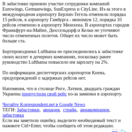
В забастовке приняли участие сотрудники компаний
Eurowings, Germanwings, SunExpress и CityLine. Из-за этого в
международном аэропорту Берлин-Тегель отменили порядка
15 рейсов, в аэропорту Гамбурга - минимум 12, порядка 10
рейсов отменено в аэропорту Мюнхена. В аэропортах городов
Франкфурт-на-Майне, Дюссельдорф и Кельн не уточняют
число отмененных полетов. Общее их число может быть
больше ста.
Бортпроводники Lufthansa не присоединились к забастовке
своих коллег в дочерних компаниях, поскольку ранее
руководство Lufthansa повысило им зарплату на 2%.
По информации диспетчерских аэропортов Киева,
предупреждений о задержках рейсов нет.
Напомним, что в столице Риге, Латвия, двадцать граждан
Украины
пропустили свой рейс
из-за заминки в аэропорту.
Читайте Korrespondent.net в Google News
ТЕГИ:
Забастовки
,
авиация
,
страйк
,
авиакомпании
,
забастовка
Если вы заметили ошибку, выделите необходимый текст и
нажмите Ctrl+Enter, чтобы сообщить об этом редакции.