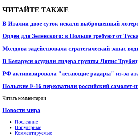
ЧИТАЙТЕ ТАКЖЕ
В Италии двое суток искали выброшенный лоте
Орден для Зеленского: в Польше требуют от Туск
Молдова задействовала стратегический запас вод
В Беларуси осудили лидера группы Ляпис Трубе
РФ активизировала "летающие радары" из-за а
Польские F-16 перехватили российский самолет-
Читать комментарии
Новости мира
Последние
Популярные
Комментируемые