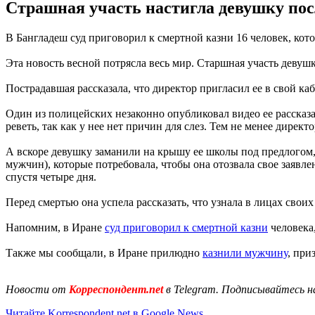
Страшная участь настигла девушку пос
В Бангладеш суд приговорил к смертной казни 16 человек, ко
Эта новость весной потрясла весь мир. Старшная участь девуш
Пострадавшая рассказала, что директор пригласил ее в свой ка
Один из полицейских незаконно опубликовал видео ее рассказа 
реветь, так как у нее нет причин для слез. Тем не менее директ
А вскоре девушку заманили на крышу ее школы под предлогом, 
мужчин), которые потребовала, чтобы она отозвала свое заявле
спустя четыре дня.
Перед смертью она успела рассказать, что узнала в лицах свои
Напомним, в Иране
суд приговорил к смертной казни
человека
Также мы сообщали, в Иране прилюдно
казнили мужчину
, при
Новости от
Корреспондент.net
в Telegram. Подписывайтесь н
Читайте Korrespondent.net в Google News