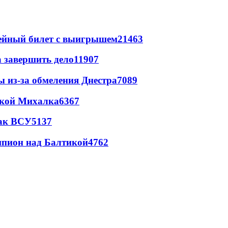
рейный билет с выигрышем
21463
а завершить дело
11907
ы из-за обмеления Днестра
7089
цкой Михалка
6367
так ВСУ
5137
шпион над Балтикой
4762