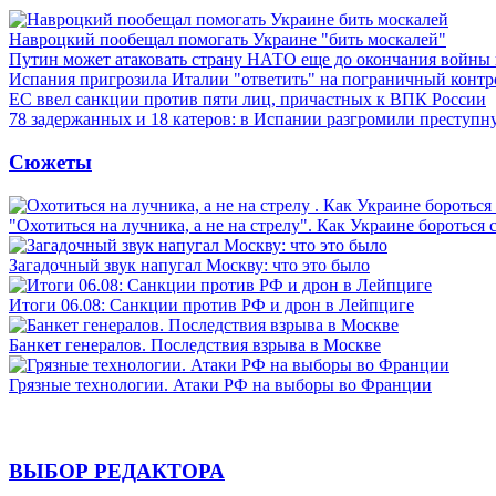
Навроцкий пообещал помогать Украине "бить москалей"
Путин может атаковать страну НАТО еще до окончания войны
Испания пригрозила Италии "ответить" на пограничный контр
ЕС ввел санкции против пяти лиц, причастных к ВПК России
78 задержанных и 18 катеров: в Испании разгромили преступн
Сюжеты
"Охотиться на лучника, а не на стрелу". Как Украине бороться 
Загадочный звук напугал Москву: что это было
Итоги 06.08: Санкции против РФ и дрон в Лейпциге
Банкет генералов. Последствия взрыва в Москве
Грязные технологии. Атаки РФ на выборы во Франции
ВЫБОР РЕДАКТОРА