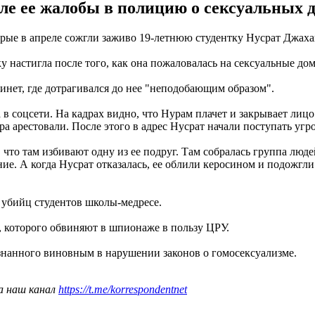
ле ее жалобы в полицию о сексуальных 
торые в апреле сожгли заживо 19-летнюю студентку Нусрат Джах
ку настигла после того, как она пожаловалась на сексуальные д
бинет, где дотрагивался до нее "неподобающим образом".
в соцсети. На кадрах видно, что Нурам плачет и закрывает лицо
ора арестовали. После этого в адрес Нусрат начали поступать угр
что там избивают одну из ее подруг. Там собралась группа люд
ние. А когда Нусрат отказалась, ее облили керосином и подожгл
х убийц студентов школы-медресе.
, которого обвиняют в шпионаже в пользу ЦРУ.
знанного виновным в нарушении законов о гомосексуализме.
а наш канал
https://t.me/korrespondentnet