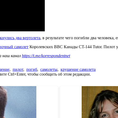
кнулись два вертолета
, в результате чего погибли два человека, 
овочный самолет
Королевских ВВС Канады CT-144 Tutor. Пилот у
а наш канал
https://t.me/korrespondentnet
шение
,
пилот
,
погиб
,
самолеты
,
крушение самолета
те Ctrl+Enter, чтобы сообщить об этом редакции.