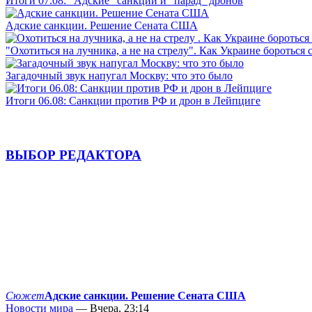
Итоги 07.08: "Адские" санкции и "парад" дронов
Адские санкции. Решение Сената США
"Охотиться на лучника, а не на стрелу". Как Украине бороться 
Загадочный звук напугал Москву: что это было
Итоги 06.08: Санкции против РФ и дрон в Лейпциге
ВЫБОР РЕДАКТОРА
Сюжет
Адские санкции. Решение Сената США
Новости мира
— Вчера, 23:14