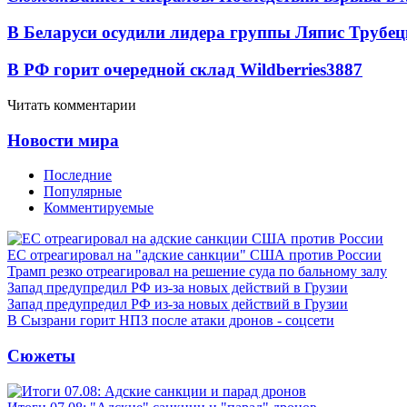
В Беларуси осудили лидера группы Ляпис Трубе
В РФ горит очередной склад Wildberries
3887
Читать комментарии
Новости мира
Последние
Популярные
Комментируемые
ЕС отреагировал на "адские санкции" США против России
Трамп резко отреагировал на решение суда по бальному залу
Запад предупредил РФ из-за новых действий в Грузии
Запад предупредил РФ из-за новых действий в Грузии
В Сызрани горит НПЗ после атаки дронов - соцсети
Сюжеты