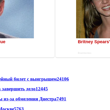
рейный билет с выигрышем
24106
а завершить дело
12445
ы из-за обмеления Днестра
7491
Москве
5763