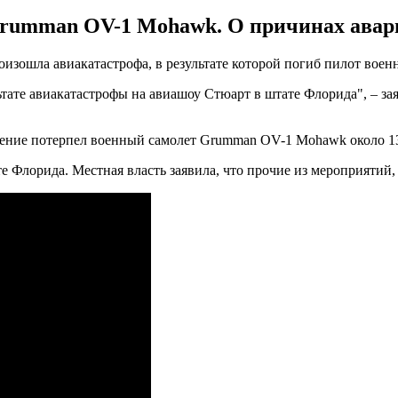
rumman OV-1 Mohawk. О причинах авари
изошла авиакатастрофа, в результате которой погиб пилот воен
тате авиакатастрофы на авиашоу Стюарт в штате Флорида", – за
ние потерпел военный самолет Grumman OV-1 Mohawk около 13:
 Флорида. Местная власть заявила, что прочие из мероприятий, 