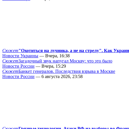
Сюжет
"Охотиться на лучника, а не на стрелу". Как Украи
Новости Украины
— Вчера, 16:38
Сюжет
Загадочный звук напугал Москву: что это было
Новости России
— Вчера, 15:29
Сюжет
Банкет генералов. Последствия взрыва в Москве
Новости России
— 6 августа 2026, 23:58
Сюжет
Грязные технологии. Атаки РФ на выборы во Фран