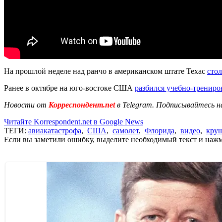
На прошлой неделе над ранчо в американском штате Техас
стол
Ранее в октябре на юго-востоке США
разбился учебно-тренир
Новости от
Корреспондент.net
в Telegram. Подписывайтесь н
Читайте Korrespondent.net в Google News
ТЕГИ:
авиакатастрофа
,
США
,
самолет
,
Флорида
,
видео
,
кру
Если вы заметили ошибку, выделите необходимый текст и нажми