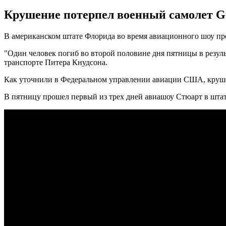
Крушение потерпел военный самолет G
В американском штате Флорида во время авиационного шоу про
"Один человек погиб во второй половине дня пятницы в резуль
транспорте Питера Кнудсона.
Как уточнили в Федеральном управлении авиации США, круше
В пятницу прошел первый из трех дней авиашоу Стюарт в штате