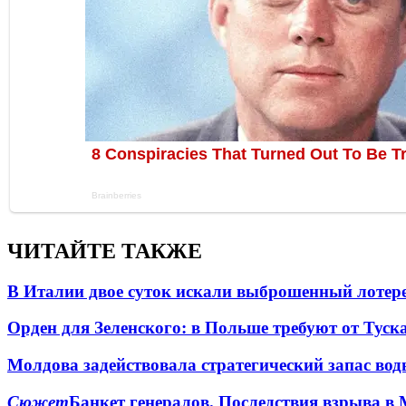
ЧИТАЙТЕ ТАКЖЕ
В Италии двое суток искали выброшенный лоте
Орден для Зеленского: в Польше требуют от Туск
Молдова задействовала стратегический запас вод
Сюжет
Банкет генералов. Последствия взрыва в 