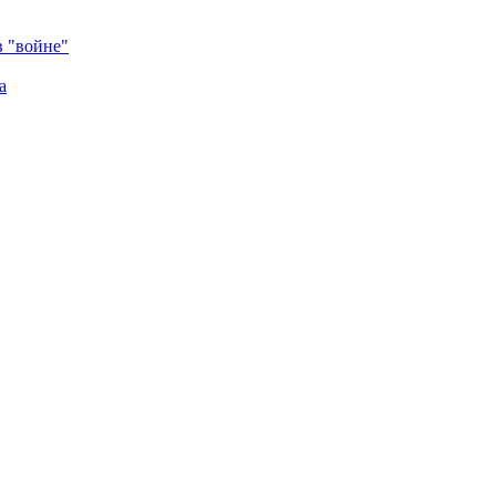
в "войне"
а