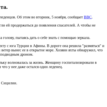
та.
еденцов. Об этом во вторник, 5 ноября, сообщает
ВВС
.
гли ей продержаться до появления спасателей. А чтобы не
 голову, пытаясь дать о себе знать с помощью зеркала.
яхту с юга Турции в Афины. В дороге она решила "размяться" и
 ветер вынес ее в открытое море. Хозяин яхты обнаружил, что
и подводным дроном.
льку волновалась за жизнь. Женщину госпитализировали в
что у нее даже остался один леденец.
о Сицилии.