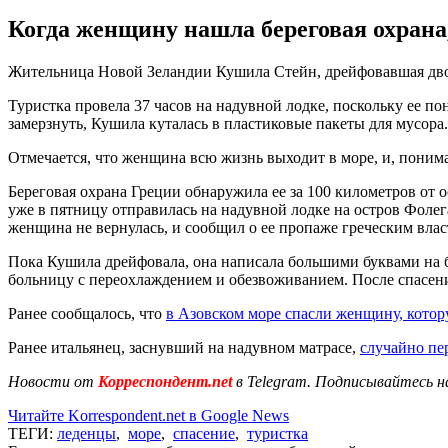
Когда женщину нашла береговая охрана,
Жительница Новой Зеландии Кушила Стейн, дрейфовавшая двое 
Туристка провела 37 часов на надувной лодке, поскольку ее по
замерзнуть, Кушила куталась в пластиковые пакеты для мусора.
Отмечается, что женщина всю жизнь выходит в море, и, понимая,
Береговая охрана Греции обнаружила ее за 100 километров от 
уже в пятницу отправилась на надувной лодке на остров Фолега
женщина не вернулась, и сообщил о ее пропаже греческим влас
Пока Кушила дрейфовала, она написала большими буквами на б
больницу с переохлаждением и обезвоживанием. После спасения 
Ранее сообщалось, что
в Азовском море спасли женщину, котор
Ранее итальянец, заснувший на надувном матрасе,
случайно пе
Новости от
Корреспондент.net
в Telegram. Подписывайтесь н
Читайте Korrespondent.net в Google News
ТЕГИ:
леденцы
,
море
,
спасение
,
туристка