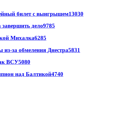
рейный билет с выигрышем
13030
а завершить дело
9785
цкой Михалка
6285
ы из-за обмеления Днестра
5831
так ВСУ
5080
шпион над Балтикой
4740