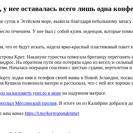
 у нее оставалась всего лишь одна конфе
суток в Эгейском море, выжила благодаря небольшому запасу л
несло течением. У нее был с собой кулек леденцов, которые помо
 что ее будут искать, надела ярко-красный пластиковый пакет на
острова Крит. Накануне туристка помогала британцу перегонять 
ндрос. На обратном пути она потеряла одно из весел, и сильный
тям. Началась операция спасения с шестью судами, вертолетом 
орту лодки имя и телефон своей мамы в Новой Зеландии, поско
Кушила позвонила матери и рассказала, что с ней все хорошо и 
ую на километр унесло в море
на надувном матрасе.
реплыл Мессинский пролив
. В итоге он из Калабрии добрался д
а наш канал
https://t.me/korrespondentnet