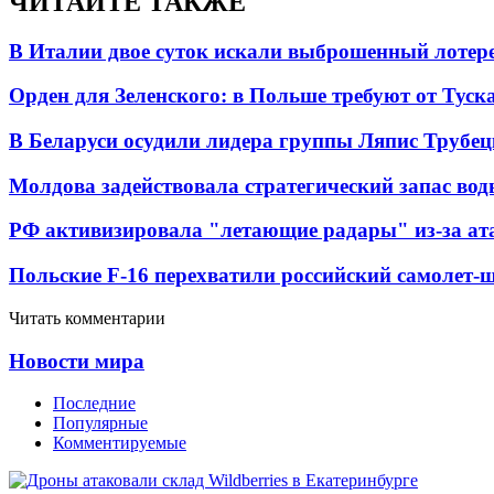
ЧИТАЙТЕ ТАКЖЕ
В Италии двое суток искали выброшенный лоте
Орден для Зеленского: в Польше требуют от Туск
В Беларуси осудили лидера группы Ляпис Трубе
Молдова задействовала стратегический запас вод
РФ активизировала "летающие радары" из-за а
Польские F-16 перехватили российский самолет-
Читать комментарии
Новости мира
Последние
Популярные
Комментируемые