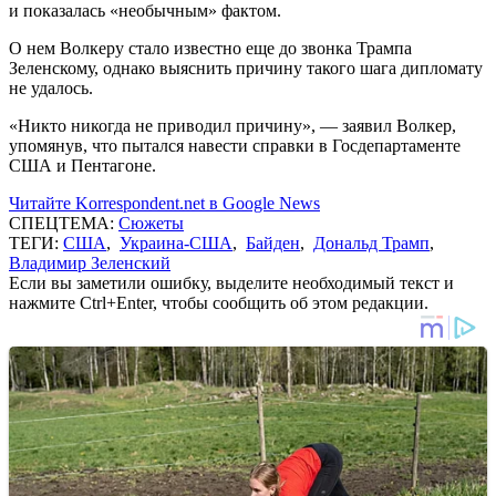
и показалась «необычным» фактом.
О нем Волкеру стало известно еще до звонка Трампа
Зеленскому, однако выяснить причину такого шага дипломату
не удалось.
«Никто никогда не приводил причину», — заявил Волкер,
упомянув, что пытался навести справки в Госдепартаменте
США и Пентагоне.
Читайте Korrespondent.net в Google News
СПЕЦТЕМА:
Сюжеты
ТЕГИ:
США
,
Украина-США
,
Байден
,
Дональд Трамп
,
Владимир Зеленский
Если вы заметили ошибку, выделите необходимый текст и
нажмите Ctrl+Enter, чтобы сообщить об этом редакции.