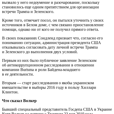
вызвало у него недоумение и разочарование, поскольку
становилось еще одним препятствием для организации
встречи Трампа и Зеленского.
Кроме того, отмечает посол, он пытался уточнить у своих
источников в Белом доме, с чем связано приостановление
помощи, однако ни от кого не получил прямого ответа.
В своих показаниях Сондленд признает что, согласно его
пониманию ситуации, администрация президента США
отказывалась согласовать дату личной встречи Трампа
и Зеленского до выполнения двух условий.
Первым из них было публичное заявление Зеленским
об антикоррупционном расследовании в отношении
компании Burisma и роли Байдена-младшего
в ее деятельности.
Вторым — старт расследования о якобы украинском
вмешательстве в выборы 2016 году в пользу Хиллари
Клинтон.
Что сказал Волкер
Бывший специальный представитель Госдепа США в Украине
Курт Волкер на встрече с Трампом 23 мая 2019 года