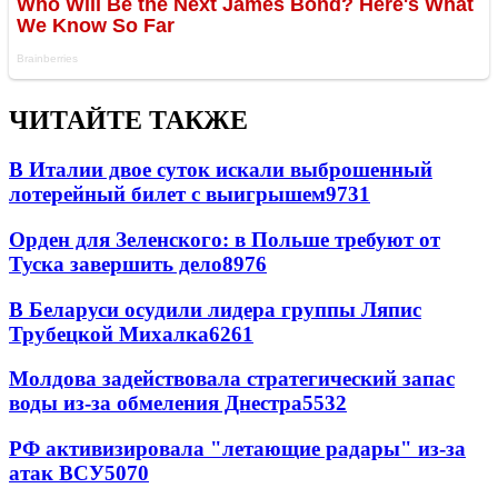
ЧИТАЙТЕ ТАКЖЕ
В Италии двое суток искали выброшенный
лотерейный билет с выигрышем
9731
Орден для Зеленского: в Польше требуют от
Туска завершить дело
8976
В Беларуси осудили лидера группы Ляпис
Трубецкой Михалка
6261
Молдова задействовала стратегический запас
воды из-за обмеления Днестра
5532
РФ активизировала "летающие радары" из-за
атак ВСУ
5070