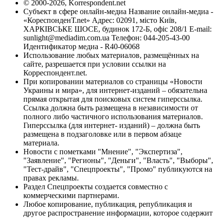
© 2000-2026, Korrespondent.net
Субъект в сфере онлайн-медиа Название онлайн-медиа -
«КореспонденТ.net» Адрес: 02091, місто Київ,
ХАРКІВСЬКЕ ШОСЕ, будинок 172-Б, офіс 208/1 E-mail:
sunlight@mediadim.com.ua
Телефон: 044-205-43-00
Идентификатор медиа - R40-06068
Использование любых материалов, размещённых на
сайте, разрешается при условии ссылки на
Корреспондент.net.
При копировании материалов со страницы «Новости
Украины и мира», для интернет-изданий – обязательна
прямая открытая для поисковых систем гиперссылка.
Ссылка должна быть размещена в независимости от
полного либо частичного использования материалов.
Гиперссылка (для интернет- изданий) – должна быть
размещена в подзаголовке или в первом абзаце
материала.
Новости с пометками "Мнение", "Экспертиза",
"Заявление", "Регионы", "Деньги", "Власть", "Выборы",
"Тест-драйв", "Спецпроекты", "Промо" публикуются на
правах рекламы.
Раздел Спецпроекты создается совместно с
коммерческими партнерами.
Любое копирование, публикация, републикация и
другое распространение информации, которое содержит