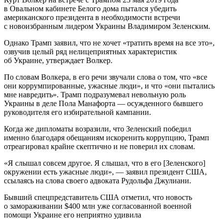
в Овальном кабинете Белого дома пытался убедить
американского президента в необходимости встречи
с новоизбранным лидером Украины Владимиром Зеленским.
Однако Трамп заявил, что не хочет «тратить время на все это»,
озвучив целый ряд нелицеприятных характеристик
об Украине, утверждает Волкер.
По словам Волкера, в его речи звучали слова о том, что «все
они коррумпированные, ужасные люди», и что «они пытались
мне навредить». Трамп подразумевал невольную роль
Украины в деле Пола Манафорта — осужденного бывшего
руководителя его избирательной кампании.
Когда же дипломаты возразили, что Зеленский победил
именно благодаря обещаниям искоренить коррупцию, Трамп
отреагировал крайне скептично и не поверил их словам.
«Я слышал совсем другое. Я слышал, что в его [Зеленского]
окружении есть ужасные люди», — заявил президент США,
ссылаясь на слова своего адвоката Рудольфа Джулиани.
Бывший спецпредставитель США отметил, что новость
о замораживании $400 млн уже согласованной военной
помощи Украине его неприятно удивила