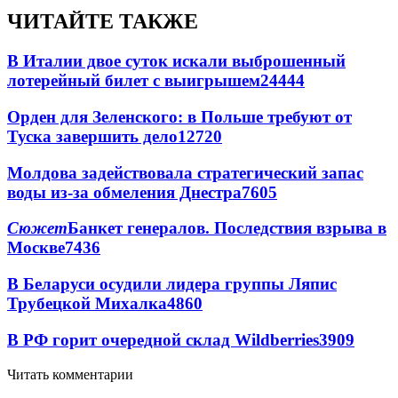
ЧИТАЙТЕ ТАКЖЕ
В Италии двое суток искали выброшенный
лотерейный билет с выигрышем
24444
Орден для Зеленского: в Польше требуют от
Туска завершить дело
12720
Молдова задействовала стратегический запас
воды из-за обмеления Днестра
7605
Сюжет
Банкет генералов. Последствия взрыва в
Москве
7436
В Беларуси осудили лидера группы Ляпис
Трубецкой Михалка
4860
В РФ горит очередной склад Wildberries
3909
Читать комментарии