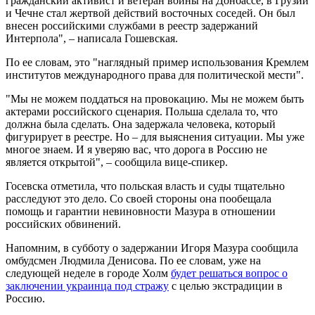
гражданский активист и ветеран войны на Донбассе, в Грузии
и Чечне стал жертвой действий восточных соседей. Он был
внесен российскими службами в реестр задержаний
Интерпола", – написала Гошевская.
По ее словам, это "наглядный пример использования Кремлем
институтов международного права для политической мести".
"Мы не можем поддаться на провокацию. Мы не можем быть
актерами российского сценария. Польша сделала то, что
должна была сделать. Она задержала человека, который
фигурирует в реестре. Но – для выяснения ситуации. Мы уже
многое знаем. И я уверяю вас, что дорога в Россию не
является открытой", – сообщила вице-спикер.
Госевска отметила, что польская власть и суды тщательно
расследуют это дело. Со своей стороны она пообещала
помощь и гарантии невиновности Мазура в отношении
российских обвинений.
Напомним, в субботу о задержании Игоря Мазура сообщила
омбудсмен Людмила Денисова. По ее словам, уже на
следующей неделе в городе Холм
будет решаться вопрос о
заключении украинца под стражу
с целью экстрадиции в
Россию.