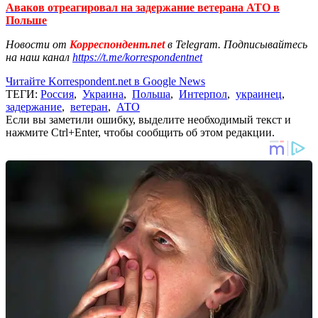
Аваков отреагировал на задержание ветерана АТО в
Польше
Новости от
Корреспондент.net
в Telegram. Подписывайтесь
на наш канал
https://t.me/korrespondentnet
Читайте Korrespondent.net в Google News
ТЕГИ:
Россия
,
Украина
,
Польша
,
Интерпол
,
украинец
,
задержание
,
ветеран
,
АТО
Если вы заметили ошибку, выделите необходимый текст и
нажмите Ctrl+Enter, чтобы сообщить об этом редакции.