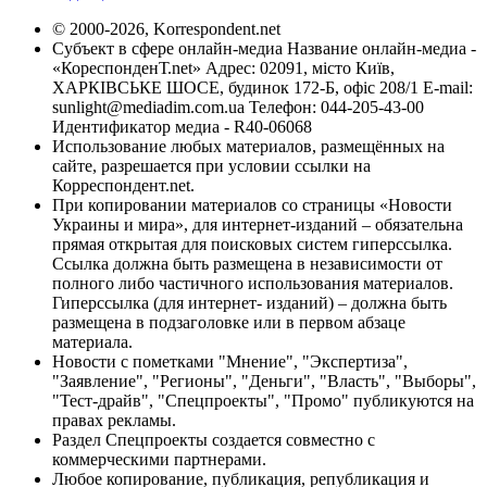
© 2000-2026, Korrespondent.net
Субъект в сфере онлайн-медиа Название онлайн-медиа -
«КореспонденТ.net» Адрес: 02091, місто Київ,
ХАРКІВСЬКЕ ШОСЕ, будинок 172-Б, офіс 208/1 E-mail:
sunlight@mediadim.com.ua
Телефон: 044-205-43-00
Идентификатор медиа - R40-06068
Использование любых материалов, размещённых на
сайте, разрешается при условии ссылки на
Корреспондент.net.
При копировании материалов со страницы «Новости
Украины и мира», для интернет-изданий – обязательна
прямая открытая для поисковых систем гиперссылка.
Ссылка должна быть размещена в независимости от
полного либо частичного использования материалов.
Гиперссылка (для интернет- изданий) – должна быть
размещена в подзаголовке или в первом абзаце
материала.
Новости с пометками "Мнение", "Экспертиза",
"Заявление", "Регионы", "Деньги", "Власть", "Выборы",
"Тест-драйв", "Спецпроекты", "Промо" публикуются на
правах рекламы.
Раздел Спецпроекты создается совместно с
коммерческими партнерами.
Любое копирование, публикация, републикация и