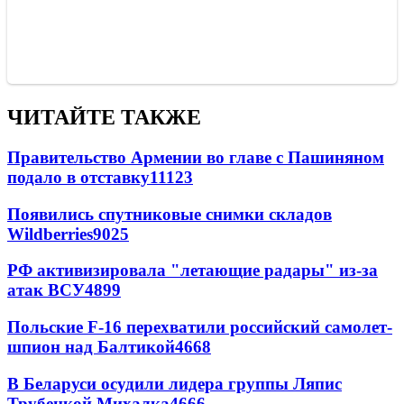
ЧИТАЙТЕ ТАКЖЕ
Правительство Армении во главе с Пашиняном
подало в отставку
11123
Появились спутниковые снимки складов
Wildberries
9025
РФ активизировала "летающие радары" из-за
атак ВСУ
4899
Польские F-16 перехватили российский самолет-
шпион над Балтикой
4668
В Беларуси осудили лидера группы Ляпис
Трубецкой Михалка
4666