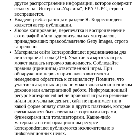
другое распространение информации, которое содержит
ссылку на "Интерфакс-Украина", EPA / UPG, строго
воспрещается.
Владелец веб-страницы в разделе Я- Корреспондент
является автор публикации.
Любое копирование, перепечатка и воспроизведение
фотографий и/или аудиовизуальных материалов,
принадлежащих правообладателю Getty Images, строго
запрещено.
Материалы сайта korrespondent.net предназначены для
лиц старше 21 года (21+). Участие в азартных играх
может вызвать игровую зависимость. Соблюдайте
правила (принципы) ответственной игры. При
обнаружении первых признаков зависимости
немедленно обратитесь к специалисту. Помните, что
участие в азартных играх не может являться источником
доходов или альтернативой работе. Информационный
ресурс korrespondent.net не проводит игры на реальные
и/или виртуальные деньги, сайт не принимает ни в
какой форме оплату ставок и других платежей, которые
связаны/могут быть связаны с азартными играми,
букмекерами или тотализаторами. Какие-либо
материалы на информационном ресурсе
korrespondent.net публикуются исключительно в
информационных целях.