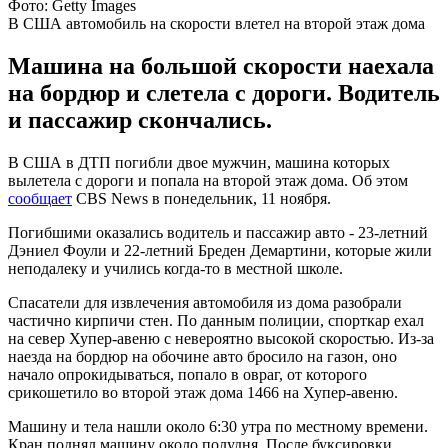
Фото: Getty Images
В США автомобиль на скорости влетел на второй этаж дома
Машина на большой скорости наехала
на бордюр и слетела с дороги. Водитель
и пассажир скончались.
В США в ДТП погибли двое мужчин, машина которых
вылетела с дороги и попала на второй этаж дома. Об этом
сообщает
CBS News в понедельник, 11 ноября.
Погибшими оказались водитель и пассажир авто - 23-летний
Дэниел Фоули и 22-летний Бреден Демартини, которые жили
неподалеку и учились когда-то в местной школе.
Спасатели для извлечения автомобиля из дома разобрали
частично кирпичи стен. По данным полиции, спорткар ехал
на север Хупер-авеню с невероятно высокой скоростью. Из-за
наезда на бордюр на обочине авто бросило на газон, оно
начало опрокидываться, попало в овраг, от которого
срикошетило во второй этаж дома 1466 на Хупер-авеню.
Машину и тела нашли около 6:30 утра по местному времени.
Кран поднял машину около полудня. После буксировки