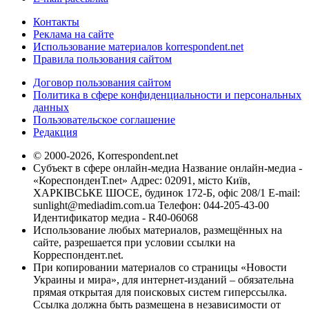
Контакты
Реклама на сайте
Использование материалов korrespondent.net
Правила пользования сайтом
Договор пользования сайтом
Политика в сфере конфиденциальности и персональных
данных
Пользовательское соглашение
Редакция
© 2000-2026, Korrespondent.net
Субъект в сфере онлайн-медиа Название онлайн-медиа -
«КореспонденТ.net» Адрес: 02091, місто Київ,
ХАРКІВСЬКЕ ШОСЕ, будинок 172-Б, офіс 208/1 E-mail:
sunlight@mediadim.com.ua
Телефон: 044-205-43-00
Идентификатор медиа - R40-06068
Использование любых материалов, размещённых на
сайте, разрешается при условии ссылки на
Корреспондент.net.
При копировании материалов со страницы «Новости
Украины и мира», для интернет-изданий – обязательна
прямая открытая для поисковых систем гиперссылка.
Ссылка должна быть размещена в независимости от