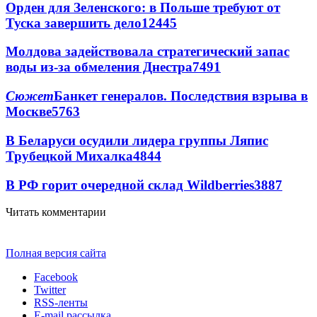
Орден для Зеленского: в Польше требуют от
Туска завершить дело
12445
Молдова задействовала стратегический запас
воды из-за обмеления Днестра
7491
Сюжет
Банкет генералов. Последствия взрыва в
Москве
5763
В Беларуси осудили лидера группы Ляпис
Трубецкой Михалка
4844
В РФ горит очередной склад Wildberries
3887
Читать комментарии
Полная версия сайта
Facebook
Twitter
RSS-ленты
E-mail рассылка