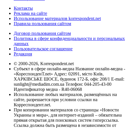
Контакты
Реклама на сайте
Использование материалов korrespondent.net
Правила пользования сайтом
Договор пользования сайтом
Политика в сфере конфиденциальности и персональных
данных
Пользовательское соглашение
Редакция
© 2000-2026, Korrespondent.net
Субъект в сфере онлайн-медиа Название онлайн-медиа -
«КореспонденТ.net» Адрес: 02091, місто Київ,
ХАРКІВСЬКЕ ШОСЕ, будинок 172-Б, офіс 208/1 E-mail:
sunlight@mediadim.com.ua
Телефон: 044-205-43-00
Идентификатор медиа - R40-06068
Использование любых материалов, размещённых на
сайте, разрешается при условии ссылки на
Корреспондент.net.
При копировании материалов со страницы «Новости
Украины и мира», для интернет-изданий – обязательна
прямая открытая для поисковых систем гиперссылка.
Ссылка должна быть размещена в независимости от