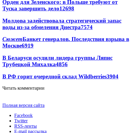
Орден для Зеленского: в Польше требуют от
Туска завершить дело
12698
Молдова задействовала стратегический запас
воды из-за обмеления Днестра
7574
Сюжет
Банкет генералов. Последствия взрыва в
Москве
6919
В Беларуси осудили лидера группы Ляпис
Трубецкой Михалка
4856
В РФ горит очередной склад Wildberries
3904
Читать комментарии
Полная версия сайта
Facebook
Twitter
RSS-ленты
E-mail рассылка