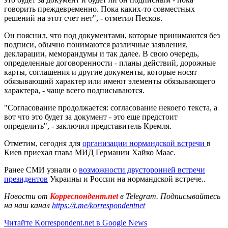
говорить преждевременно. Пока каких-то совместных
решений на этот счет нет", - отметил Песков.
Он пояснил, что под документами, которые принимаются без
подписи, обычно понимаются различные заявления,
декларации, меморандумы и так далее. В свою очередь,
определенные договоренности - планы действий, дорожные
карты, соглашения и другие документы, которые носят
обязывающий характер или имеют элементы обязывающего
характера, - чаще всего подписываются.
"Согласование продолжается: согласование некоего текста, а
вот что это будет за документ - это еще предстоит
определить", - заключил представитель Кремля.
Отметим, сегодня для
организации нормандской встречи
в
Киев приехал глава МИД Германии Хайко Маас.
Ранее СМИ узнали о
возможности двусторонней встречи
президентов
Украины и России на нормандской встрече..
Новости от
Корреспондент.net
в Telegram. Подписывайтесь
на наш канал
https://t.me/korrespondentnet
Читайте Korrespondent.net в Google News