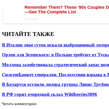
ЧИТАЙТЕ ТАКЖЕ
В Италии двое суток искали выброшенный лоте
Орден для Зеленского: в Польше требуют от Туск
Молдова задействовала стратегический запас вод
Сюжет
Банкет генералов. Последствия взрыва в 
В Беларуси осудили лидера группы Ляпис Трубе
В РФ горит очередной склад Wildberries
3896
Читать комментарии