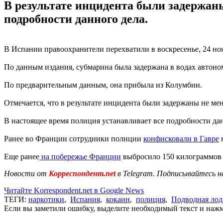
В результате инцидента были задержаны
подробности данного дела.
В Испании правоохранители перехватили в воскресенье, 24 ноя
По данным издания, субмарина была задержана в водах автоно
По предварительным данным, она прибыла из Колумбии.
Отмечается, что в результате инцидента были задержаны не мен
В настоящее время полиция устанавливает все подробности дан
Ранее во Франции сотрудники полиции
конфисковали в Гавре
н
Еще ранее
на побережье Франции
выбросило 150 килограммов к
Новости от
Корреспондент.net
в Telegram. Подписывайтесь н
Читайте Korrespondent.net в Google News
ТЕГИ:
наркотики
,
Испания
,
кокаин
,
полиция
,
Подводная лод
Если вы заметили ошибку, выделите необходимый текст и нажми