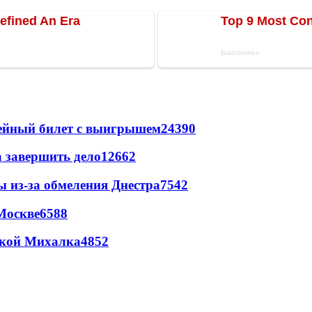
рейный билет с выигрышем
24390
а завершить дело
12662
ы из-за обмеления Днестра
7542
Москве
6588
цкой Михалка
4852