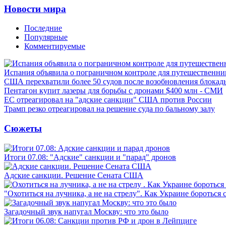
Новости мира
Последние
Популярные
Комментируемые
Испания объявила о пограничном контроле для путешественни
США перехватили более 50 судов после возобновления блокад
Пентагон купит лазеры для борьбы с дронами $400 млн - СМИ
ЕС отреагировал на "адские санкции" США против России
Трамп резко отреагировал на решение суда по бальному залу
Сюжеты
Итоги 07.08: "Адские" санкции и "парад" дронов
Адские санкции. Решение Сената США
"Охотиться на лучника, а не на стрелу". Как Украине бороться 
Загадочный звук напугал Москву: что это было