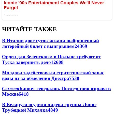
ЧИТАЙТЕ ТАКЖЕ
В Италии двое суток искали выброшенный
лотерейный билет с выигрышем
24369
Орден для Зеленского: в Польше требуют от
Туска завершить дело
12608
Молдова задействовала стратегический запас
воды из-за обмеления Днестра
7530
Сюжет
Банкет генералов. Последствия взрыва в
Москве
6418
В Беларуси осудили лидера группы Ляпис
Трубецкой Михалка
4849