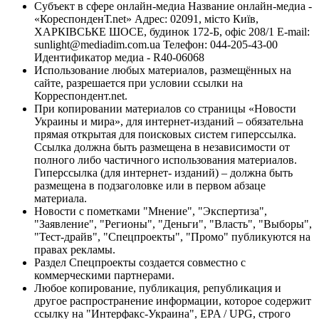
Субъект в сфере онлайн-медиа Название онлайн-медиа -
«КореспонденТ.net» Адрес: 02091, місто Київ,
ХАРКІВСЬКЕ ШОСЕ, будинок 172-Б, офіс 208/1 E-mail:
sunlight@mediadim.com.ua
Телефон: 044-205-43-00
Идентификатор медиа - R40-06068
Использование любых материалов, размещённых на
сайте, разрешается при условии ссылки на
Корреспондент.net.
При копировании материалов со страницы «Новости
Украины и мира», для интернет-изданий – обязательна
прямая открытая для поисковых систем гиперссылка.
Ссылка должна быть размещена в независимости от
полного либо частичного использования материалов.
Гиперссылка (для интернет- изданий) – должна быть
размещена в подзаголовке или в первом абзаце
материала.
Новости с пометками "Мнение", "Экспертиза",
"Заявление", "Регионы", "Деньги", "Власть", "Выборы",
"Тест-драйв", "Спецпроекты", "Промо" публикуются на
правах рекламы.
Раздел Спецпроекты создается совместно с
коммерческими партнерами.
Любое копирование, публикация, републикация и
другое распространение информации, которое содержит
ссылку на "Интерфакс-Украина", EPA / UPG, строго