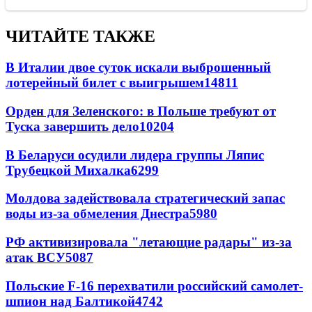
ЧИТАЙТЕ ТАКЖЕ
В Италии двое суток искали выброшенный
лотерейный билет с выигрышем
14811
Орден для Зеленского: в Польше требуют от
Туска завершить дело
10204
В Беларуси осудили лидера группы Ляпис
Трубецкой Михалка
6299
Молдова задействовала стратегический запас
воды из-за обмеления Днестра
5980
РФ активизировала "летающие радары" из-за
атак ВСУ
5087
Польские F-16 перехватили российский самолет-
шпион над Балтикой
4742