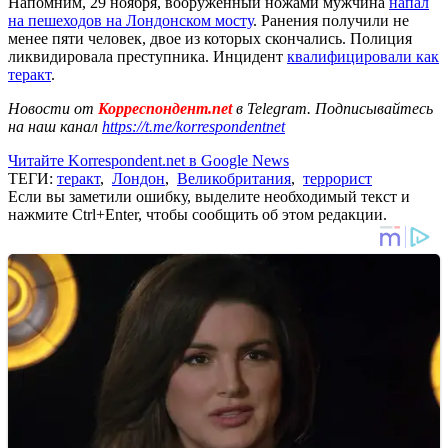
Напомним, 29 ноября, вооруженный ножами мужчина
напал
на пешеходов на Лондонском мосту
. Ранения получили не
менее пяти человек, двое из которых скончались. Полиция
ликвидировала преступника. Инцидент
квалифицировали как
теракт
.
Новости от
Корреспондент.net
в Telegram. Подписывайтесь
на наш канал
https://t.me/korrespondentnet
Читайте Korrespondent.net в Google News
ТЕГИ:
теракт
,
Лондон
,
Великобритания
,
террорист
Если вы заметили ошибку, выделите необходимый текст и
нажмите Ctrl+Enter, чтобы сообщить об этом редакции.