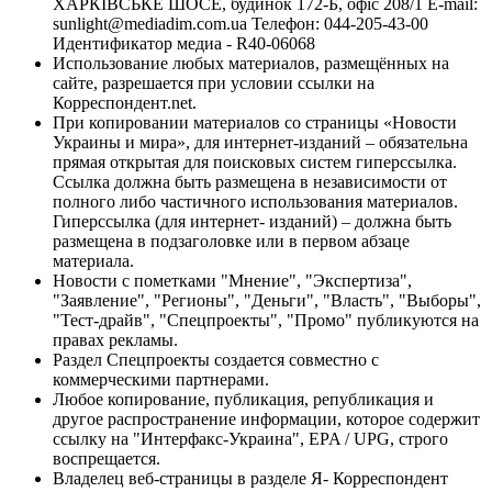
ХАРКІВСЬКЕ ШОСЕ, будинок 172-Б, офіс 208/1 E-mail:
sunlight@mediadim.com.ua
Телефон: 044-205-43-00
Идентификатор медиа - R40-06068
Использование любых материалов, размещённых на
сайте, разрешается при условии ссылки на
Корреспондент.net.
При копировании материалов со страницы «Новости
Украины и мира», для интернет-изданий – обязательна
прямая открытая для поисковых систем гиперссылка.
Ссылка должна быть размещена в независимости от
полного либо частичного использования материалов.
Гиперссылка (для интернет- изданий) – должна быть
размещена в подзаголовке или в первом абзаце
материала.
Новости с пометками "Мнение", "Экспертиза",
"Заявление", "Регионы", "Деньги", "Власть", "Выборы",
"Тест-драйв", "Спецпроекты", "Промо" публикуются на
правах рекламы.
Раздел Спецпроекты создается совместно с
коммерческими партнерами.
Любое копирование, публикация, републикация и
другое распространение информации, которое содержит
ссылку на "Интерфакс-Украина", EPA / UPG, строго
воспрещается.
Владелец веб-страницы в разделе Я- Корреспондент