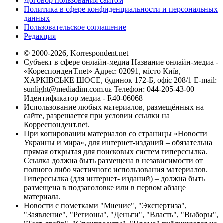
Договор пользования сайтом
Политика в сфере конфиденциальности и персональных
данных
Пользовательское соглашение
Редакция
© 2000-2026, Korrespondent.net
Субъект в сфере онлайн-медиа Название онлайн-медиа -
«КореспонденТ.net» Адрес: 02091, місто Київ,
ХАРКІВСЬКЕ ШОСЕ, будинок 172-Б, офіс 208/1 E-mail:
sunlight@mediadim.com.ua
Телефон: 044-205-43-00
Идентификатор медиа - R40-06068
Использование любых материалов, размещённых на
сайте, разрешается при условии ссылки на
Корреспондент.net.
При копировании материалов со страницы «Новости
Украины и мира», для интернет-изданий – обязательна
прямая открытая для поисковых систем гиперссылка.
Ссылка должна быть размещена в независимости от
полного либо частичного использования материалов.
Гиперссылка (для интернет- изданий) – должна быть
размещена в подзаголовке или в первом абзаце
материала.
Новости с пометками "Мнение", "Экспертиза",
"Заявление", "Регионы", "Деньги", "Власть", "Выборы",