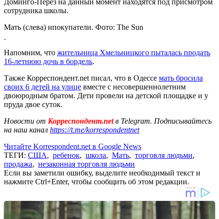
Доминго-Перез на данный момент находятся под присмотром
сотрудника школы.
Мать (слева) ипокупатели. Фото: The Sun
Напомним, что
жительница Хмельницкого пыталась продать
16-летнюю дочь в бордель
.
Также Корреспондент.net писал, что в Одессе
мать бросила
своих 6 детей на улице
вместе с несовершеннолетним
двоюродным братом. Дети провели на детской площадке и у
пруда двое суток.
Новости от
Корреспондент.net
в Telegram. Подписывайтесь
на наш канал
https://t.me/korrespondentnet
Читайте Korrespondent.net в Google News
ТЕГИ:
США
,
ребенок
,
школа
,
Мать
,
торговля людьми
,
продажа
,
незаконная торговля людьми
Если вы заметили ошибку, выделите необходимый текст и
нажмите Ctrl+Enter, чтобы сообщить об этом редакции.