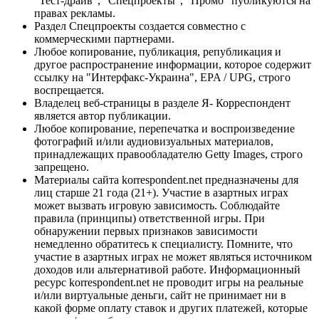
"Тест-драйв", "Спецпроекты", "Промо" публикуются на
правах рекламы.
Раздел Спецпроекты создается совместно с
коммерческими партнерами.
Любое копирование, публикация, републикация и
другое распространение информации, которое содержит
ссылку на "Интерфакс-Украина", EPA / UPG, строго
воспрещается.
Владелец веб-страницы в разделе Я- Корреспондент
является автор публикации.
Любое копирование, перепечатка и воспроизведение
фотографий и/или аудиовизуальных материалов,
принадлежащих правообладателю Getty Images, строго
запрещено.
Материалы сайта korrespondent.net предназначены для
лиц старше 21 года (21+). Участие в азартных играх
может вызвать игровую зависимость. Соблюдайте
правила (принципы) ответственной игры. При
обнаружении первых признаков зависимости
немедленно обратитесь к специалисту. Помните, что
участие в азартных играх не может являться источником
доходов или альтернативой работе. Информационный
ресурс korrespondent.net не проводит игры на реальные
и/или виртуальные деньги, сайт не принимает ни в
какой форме оплату ставок и других платежей, которые