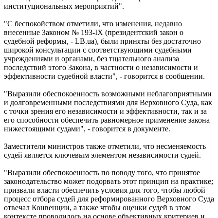
институциональных мероприятий".
"С беспокойством отметили, что изменения, недавно
внесенные Законом № 193-IX (президентский закон о
судебной реформы, - LB.ua), были приняты без достаточно
широкой консультации с соответствующими судебными
учреждениями и органами, без тщательного анализа
последствий этого Закона, в частности о независимости и
эффективности судебной власти", - говорится в сообщении.
"Выразили обеспокоенность возможными неблагоприятными
и долговременными последствиями для Верховного Суда, как
с точки зрения его независимости и эффективности, так и за
его способности обеспечить равномерное применение закона
нижестоящими судами", - говорится в документе.
Заместители министров также отметили, что несменяемость
судей является ключевым элементом независимости судей.
"Выразили обеспокоенность по поводу того, что принятое
законодательство может подорвать этот принцип на практике;
призвали власти обеспечить условия для того, чтобы любой
процесс отбора судей для реформированного Верховного Суда
отвечал Конвенции, а также чтобы оценки судей в этом
контексте проводилось на основе объективных критериев и