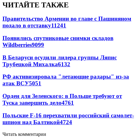
ЧИТАЙТЕ ТАКЖЕ
Правительство Армении во главе с Пашиняном
подало в отставку
11241
Появились спутниковые снимки складов
Wildberries
9099
В Беларуси осудили лидера группы Ляпис
Трубецкой Михалка
6132
РФ активизировала "летающие радары" из-за
атак ВСУ
5051
Орден для Зеленского: в Польше требуют от
Туска завершить дело
4761
Польские F-16 перехватили российский самолет-
шпион над Балтикой
4724
Читать комментарии