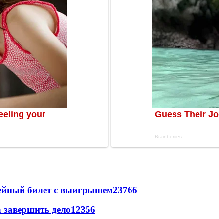
рейный билет с выигрышем
23766
а завершить дело
12356