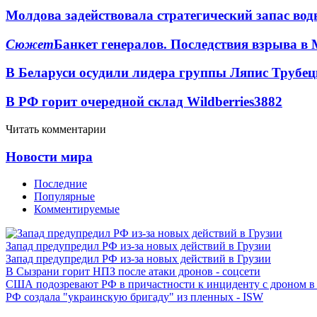
Молдова задействовала стратегический запас вод
Сюжет
Банкет генералов. Последствия взрыва в 
В Беларуси осудили лидера группы Ляпис Трубе
В РФ горит очередной склад Wildberries
3882
Читать комментарии
Новости мира
Последние
Популярные
Комментируемые
Запад предупредил РФ из-за новых действий в Грузии
Запад предупредил РФ из-за новых действий в Грузии
В Сызрани горит НПЗ после атаки дронов - соцсети
США подозревают РФ в причастности к инциденту с дроном в
РФ создала "украинскую бригаду" из пленных - ISW