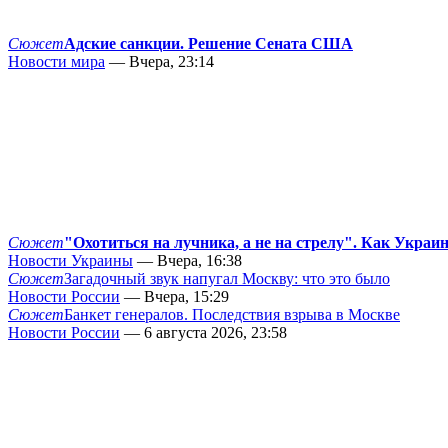
Сюжет
Адские санкции. Решение Сената США
Новости мира
— Вчера, 23:14
Сюжет
"Охотиться на лучника, а не на стрелу". Как Украи
Новости Украины
— Вчера, 16:38
Сюжет
Загадочный звук напугал Москву: что это было
Новости России
— Вчера, 15:29
Сюжет
Банкет генералов. Последствия взрыва в Москве
Новости России
— 6 августа 2026, 23:58