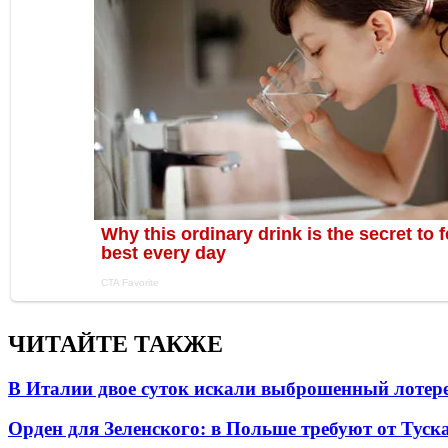
ЧИТАЙТЕ ТАКЖЕ
В Италии двое суток искали выброшенный лоте
Орден для Зеленского: в Польше требуют от Туск