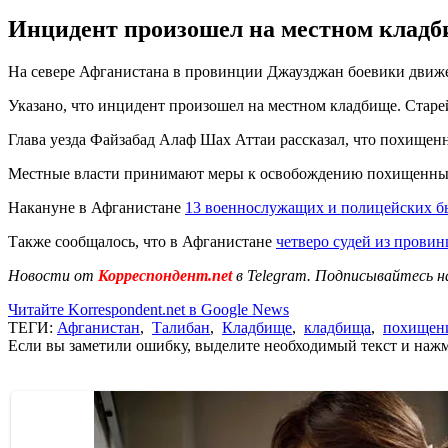
Инцидент произошел на местном кладб
На севере Афганистана в провинции Джаузджан боевики движе
Указано, что инцидент произошел на местном кладбище. Стар
Глава уезда Файзабад Алаф Шах Аттаи рассказал, что похище
Местные власти принимают меры к освобождению похищенных,
Накануне в Афганистане
13 военнослужащих и полицейских б
Также сообщалось, что в Афганистане
четверо судей из прови
Новости от
Корреспондент.net
в Telegram. Подписывайтесь н
Читайте Korrespondent.net в Google News
ТЕГИ:
Афганистан
,
Талибан
,
Кладбище
,
кладбища
,
похищен
Если вы заметили ошибку, выделите необходимый текст и нажми