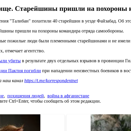
ище. Старейшины пришли на похороны к
ния "Талибан" похитили 40 старейшин в уезде Файзабад. Об э
ейшины пришли на похороны командира отряда самообороны.
нные пожилые люди были племенными старейшинами и не имели 
 отмечает агентство.
ыли убиты
в результате двух отдельных взрывов в провинции Ги
нции Пактия погибли
при нападении неизвестных боевиков в во
а наш канал
https://t.me/korrespondentnet
ие
,
похищения людей
,
война в афганистане
те Ctrl+Enter, чтобы сообщить об этом редакции.