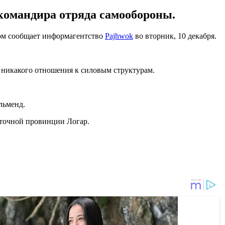
омандира отряда самообороны.
том сообщает информагентство
Pajhwok
во вторник, 10 декабря.
никакого отношения к силовым структурам.
льменд.
сточной провинции Логар.