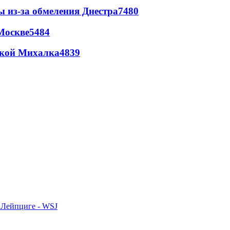
ы из-за обмеления Днестра
7480
Москве
5484
цкой Михалка
4839
 Лейпциге - WSJ