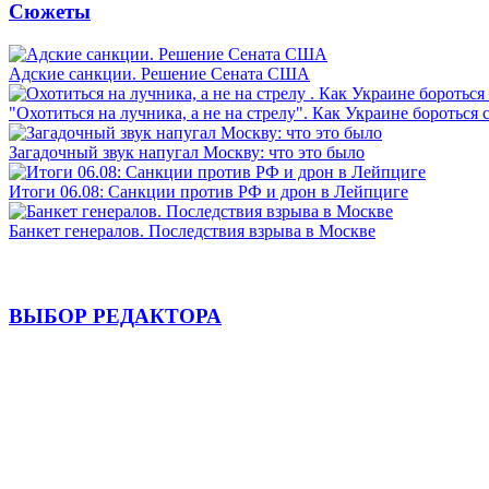
Сюжеты
Адские санкции. Решение Сената США
"Охотиться на лучника, а не на стрелу". Как Украине бороться 
Загадочный звук напугал Москву: что это было
Итоги 06.08: Санкции против РФ и дрон в Лейпциге
Банкет генералов. Последствия взрыва в Москве
ВЫБОР РЕДАКТОРА