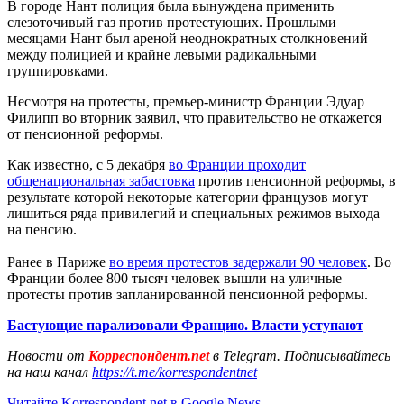
В городе Нант полиция была вынуждена применить
слезоточивый газ против протестующих. Прошлыми
месяцами Нант был ареной неоднократных столкновений
между полицией и крайне левыми радикальными
группировками.
Несмотря на протесты, премьер-министр Франции Эдуар
Филипп во вторник заявил, что правительство не откажется
от пенсионной реформы.
Как известно, с 5 декабря
во Франции проходит
общенациональная забастовка
против пенсионной реформы, в
результате которой некоторые категории французов могут
лишиться ряда привилегий и специальных режимов выхода
на пенсию.
Ранее в Париже
во время протестов задержали 90 человек
. Во
Франции более 800 тысяч человек вышли на уличные
протесты против запланированной пенсионной реформы.
Бастующие парализовали Францию. Власти уступают
Новости от
Корреспондент.net
в Telegram. Подписывайтесь
на наш канал
https://t.me/korrespondentnet
Читайте Korrespondent.net в Google News