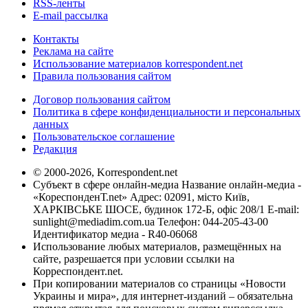
RSS-ленты
E-mail рассылка
Контакты
Реклама на сайте
Использование материалов korrespondent.net
Правила пользования сайтом
Договор пользования сайтом
Политика в сфере конфиденциальности и персональных
данных
Пользовательское соглашение
Редакция
© 2000-2026, Korrespondent.net
Субъект в сфере онлайн-медиа Название онлайн-медиа -
«КореспонденТ.net» Адрес: 02091, місто Київ,
ХАРКІВСЬКЕ ШОСЕ, будинок 172-Б, офіс 208/1 E-mail:
sunlight@mediadim.com.ua
Телефон: 044-205-43-00
Идентификатор медиа - R40-06068
Использование любых материалов, размещённых на
сайте, разрешается при условии ссылки на
Корреспондент.net.
При копировании материалов со страницы «Новости
Украины и мира», для интернет-изданий – обязательна