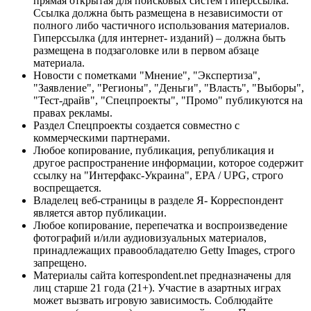
прямая открытая для поисковых систем гиперссылка.
Ссылка должна быть размещена в независимости от
полного либо частичного использования материалов.
Гиперссылка (для интернет- изданий) – должна быть
размещена в подзаголовке или в первом абзаце
материала.
Новости с пометками "Мнение", "Экспертиза",
"Заявление", "Регионы", "Деньги", "Власть", "Выборы",
"Тест-драйв", "Спецпроекты", "Промо" публикуются на
правах рекламы.
Раздел Спецпроекты создается совместно с
коммерческими партнерами.
Любое копирование, публикация, републикация и
другое распространение информации, которое содержит
ссылку на "Интерфакс-Украина", EPA / UPG, строго
воспрещается.
Владелец веб-страницы в разделе Я- Корреспондент
является автор публикации.
Любое копирование, перепечатка и воспроизведение
фотографий и/или аудиовизуальных материалов,
принадлежащих правообладателю Getty Images, строго
запрещено.
Материалы сайта korrespondent.net предназначены для
лиц старше 21 года (21+). Участие в азартных играх
может вызвать игровую зависимость. Соблюдайте