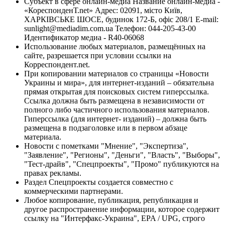
Субъект в сфере онлайн-медиа Название онлайн-медиа -
«КореспонденТ.net» Адрес: 02091, місто Київ,
ХАРКІВСЬКЕ ШОСЕ, будинок 172-Б, офіс 208/1 E-mail:
sunlight@mediadim.com.ua
Телефон: 044-205-43-00
Идентификатор медиа - R40-06068
Использование любых материалов, размещённых на
сайте, разрешается при условии ссылки на
Корреспондент.net.
При копировании материалов со страницы «Новости
Украины и мира», для интернет-изданий – обязательна
прямая открытая для поисковых систем гиперссылка.
Ссылка должна быть размещена в независимости от
полного либо частичного использования материалов.
Гиперссылка (для интернет- изданий) – должна быть
размещена в подзаголовке или в первом абзаце
материала.
Новости с пометками "Мнение", "Экспертиза",
"Заявление", "Регионы", "Деньги", "Власть", "Выборы",
"Тест-драйв", "Спецпроекты", "Промо" публикуются на
правах рекламы.
Раздел Спецпроекты создается совместно с
коммерческими партнерами.
Любое копирование, публикация, републикация и
другое распространение информации, которое содержит
ссылку на "Интерфакс-Украина", EPA / UPG, строго