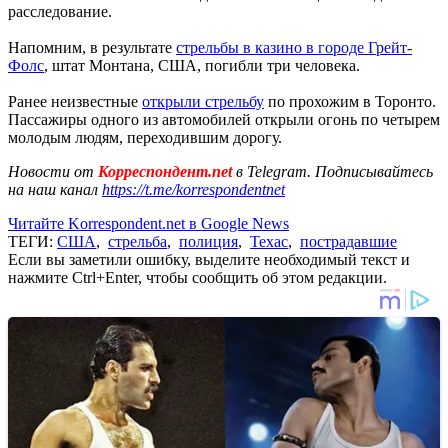
расследование.
Напомним, в результате
стрельбы в казино в городе Грейт-
Фолс
, штат Монтана, США, погибли три человека.
Ранее неизвестные
открыли стрельбу
по прохожим в Торонто.
Пассажиры одного из автомобилей открыли огонь по четырем
молодым людям, переходившим дорогу.
Новости от
Корреспондент.net
в Telegram. Подписывайтесь
на наш канал
https://t.me/korrespondentnet
Читайте Korrespondent.net в Google News
ТЕГИ:
США
,
стрельба
,
полиция
,
Техас
,
пострадавшие
Если вы заметили ошибку, выделите необходимый текст и
нажмите Ctrl+Enter, чтобы сообщить об этом редакции.