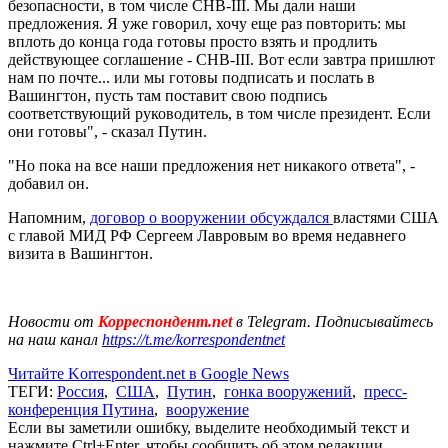
безопасности, в том числе СНВ-III. Мы дали наши
предложения. Я уже говорил, хочу еще раз повторить: мы
вплоть до конца года готовы просто взять и продлить
действующее соглашение - СНВ-III. Вот если завтра пришлют
нам по почте... или мы готовы подписать и послать в
Вашингтон, пусть там поставит свою подпись
соответствующий руководитель, в том числе президент. Если
они готовы", - сказал Путин.
"Но пока на все наши предложения нет никакого ответа", -
добавил он.
Напомним,
договор о вооружении обсуждался
властями США
с главой МИД РФ Сергеем Лавровым во время недавнего
визита в Вашингтон.
Новости от
Корреспондент.net
в Telegram. Подписывайтесь
на наш канал
https://t.me/korrespondentnet
Читайте Korrespondent.net в Google News
ТЕГИ:
Россия
,
США
,
Путин
,
гонка вооружений
,
пресс-
конференция Путина
,
вооружение
Если вы заметили ошибку, выделите необходимый текст и
нажмите Ctrl+Enter, чтобы сообщить об этом редакции.