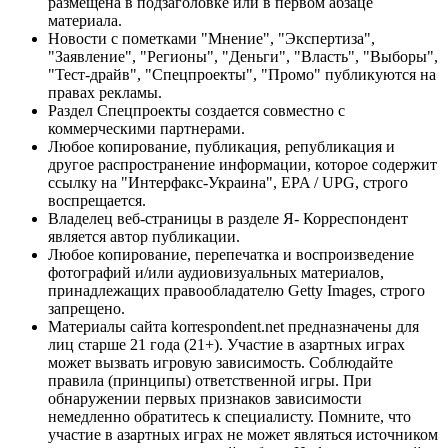
размещена в подзаголовке или в первом абзаце
материала.
Новости с пометками "Мнение", "Экспертиза",
"Заявление", "Регионы", "Деньги", "Власть", "Выборы",
"Тест-драйв", "Спецпроекты", "Промо" публикуются на
правах рекламы.
Раздел Спецпроекты создается совместно с
коммерческими партнерами.
Любое копирование, публикация, републикация и
другое распространение информации, которое содержит
ссылку на "Интерфакс-Украина", EPA / UPG, строго
воспрещается.
Владелец веб-страницы в разделе Я- Корреспондент
является автор публикации.
Любое копирование, перепечатка и воспроизведение
фотографий и/или аудиовизуальных материалов,
принадлежащих правообладателю Getty Images, строго
запрещено.
Материалы сайта korrespondent.net предназначены для
лиц старше 21 года (21+). Участие в азартных играх
может вызвать игровую зависимость. Соблюдайте
правила (принципы) ответственной игры. При
обнаружении первых признаков зависимости
немедленно обратитесь к специалисту. Помните, что
участие в азартных играх не может являться источником