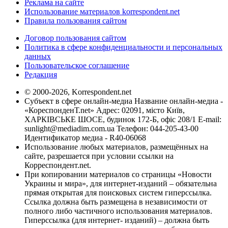
Реклама на сайте
Использование материалов korrespondent.net
Правила пользования сайтом
Договор пользования сайтом
Политика в сфере конфиденциальности и персональных
данных
Пользовательское соглашение
Редакция
© 2000-2026, Korrespondent.net
Субъект в сфере онлайн-медиа Название онлайн-медиа -
«КореспонденТ.net» Адрес: 02091, місто Київ,
ХАРКІВСЬКЕ ШОСЕ, будинок 172-Б, офіс 208/1 E-mail:
sunlight@mediadim.com.ua
Телефон: 044-205-43-00
Идентификатор медиа - R40-06068
Использование любых материалов, размещённых на
сайте, разрешается при условии ссылки на
Корреспондент.net.
При копировании материалов со страницы «Новости
Украины и мира», для интернет-изданий – обязательна
прямая открытая для поисковых систем гиперссылка.
Ссылка должна быть размещена в независимости от
полного либо частичного использования материалов.
Гиперссылка (для интернет- изданий) – должна быть