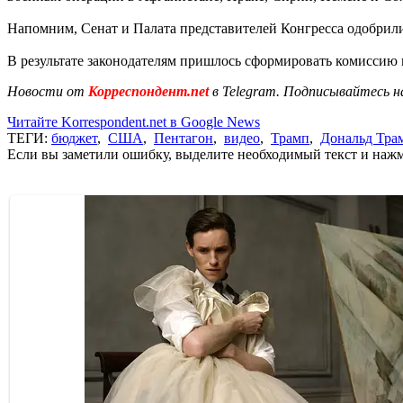
Напомним, Сенат и Палата представителей Конгресса одобрил
В результате законодателям пришлось сформировать комиссию и
Новости от
Корреспондент.net
в Telegram. Подписывайтесь н
Читайте Korrespondent.net в Google News
ТЕГИ:
бюджет
,
США
,
Пентагон
,
видео
,
Трамп
,
Дональд Тра
Если вы заметили ошибку, выделите необходимый текст и нажми