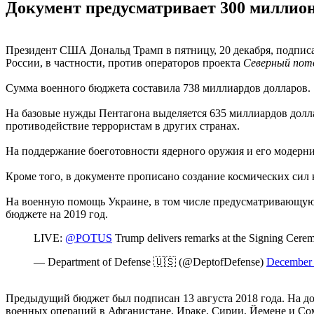
Документ предусматривает 300 миллион
Президент США Дональд Трамп в пятницу, 20 декабря, подписа
России, в частности, против операторов проекта
Северный пот
Сумма военного бюджета составила 738 миллиардов долларов.
На базовые нужды Пентагона выделяется 635 миллиардов долл
противодействие террористам в других странах.
На поддержание боеготовности ядерного оружия и его модерни
Кроме того, в документе прописано создание космических сил
На военную помощь Украине, в том числе предусматривающую
бюджете на 2019 год.
LIVE:
@POTUS
Trump delivers remarks at the Signing Cerem
— Department of Defense 🇺🇸 (@DeptofDefense)
December 
Предыдущий бюджет был подписан 13 августа 2018 года. На д
военных операций в Афганистане, Ираке, Сирии, Йемене и Со