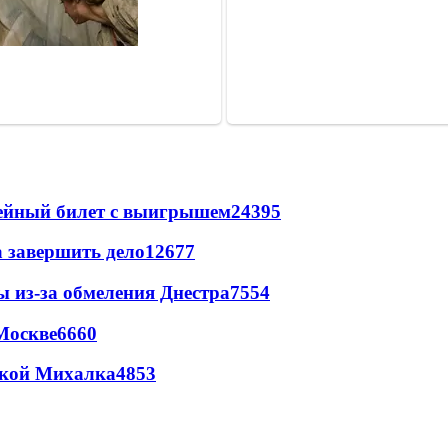
рейный билет с выигрышем
24395
а завершить дело
12677
ы из-за обмеления Днестра
7554
Москве
6660
цкой Михалка
4853