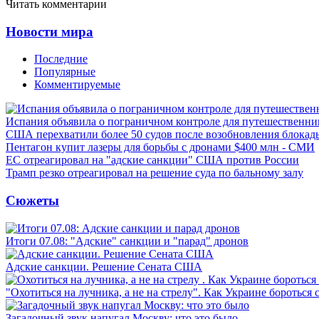
Читать комментарии
Новости мира
Последние
Популярные
Комментируемые
Испания объявила о пограничном контроле для путешественни
США перехватили более 50 судов после возобновления блокад
Пентагон купит лазеры для борьбы с дронами $400 млн - СМИ
ЕС отреагировал на "адские санкции" США против России
Трамп резко отреагировал на решение суда по бальному залу
Сюжеты
Итоги 07.08: "Адские" санкции и "парад" дронов
Адские санкции. Решение Сената США
"Охотиться на лучника, а не на стрелу". Как Украине бороться 
Загадочный звук напугал Москву: что это было