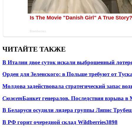
ЧИТАЙТЕ ТАКЖЕ
В Италии двое суток искали выброшенный лоте
Орден для Зеленского: в Польше требуют от Туск
Молдова задействовала стратегический запас вод
Сюжет
Банкет генералов. Последствия взрыва в 
В Беларуси осудили лидера группы Ляпис Трубе
В РФ горит очередной склад Wildberries
3898