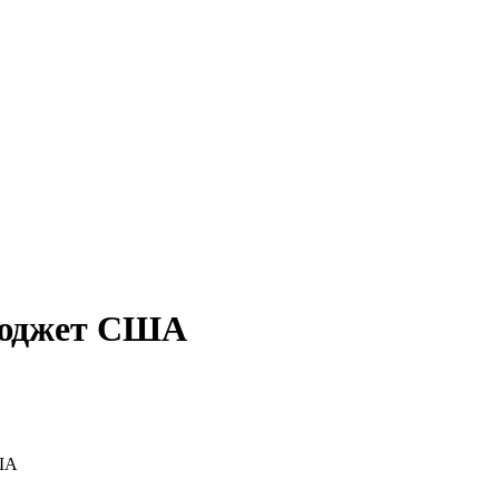
бюджет США
ША