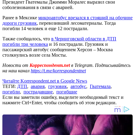
Президент Гватемалы Джимми Моралес выразил свои
соболезнования в связи с аварией.
Ранее в Мексике
микроавтобус врезался в стоящий на обочине
дороги грузовик
, перевозивший лесоматериалы. Тогда
погибли 14 человек и еще 12 пострадали.
Также сообщалось, что
в Черниговской области в ДТП
погибли три человека
и 16 пострадали. Грузовик и
пассажирский автобус сообщением Херсон – Москва
столкнулись возле села Мосты.
Новости от
Корреспондент.net
в Telegram. Подписывайтесь
на наш канал
https://t.me/korrespondentnet
Читайте Korrespondent.net в Google News
ТЕГИ:
ДТП
,
авария
,
грузовик
,
автобус
,
Гватемала
,
погибли
,
пострадавшие
,
погибшие
Если вы заметили ошибку, выделите необходимый текст и
нажмите Ctrl+Enter, чтобы сообщить об этом редакции.