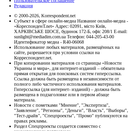
Пользовательское соглашение
Редакция
© 2000-2026, Korrespondent.net
Субъект в сфере онлайн-медиа Название онлайн-медиа -
«КореспонденТ.net» Адрес: 02091, місто Київ,
ХАРКІВСЬКЕ ШОСЕ, будинок 172-Б, офіс 208/1 E-mail:
sunlight@mediadim.com.ua
Телефон: 044-205-43-00
Идентификатор медиа - R40-06068
Использование любых материалов, размещённых на
сайте, разрешается при условии ссылки на
Корреспондент.net.
При копировании материалов со страницы «Новости
Украины и мира», для интернет-изданий – обязательна
прямая открытая для поисковых систем гиперссылка.
Ссылка должна быть размещена в независимости от
полного либо частичного использования материалов.
Гиперссылка (для интернет- изданий) – должна быть
размещена в подзаголовке или в первом абзаце
материала.
Новости с пометками "Мнение", "Экспертиза",
"Заявление", "Регионы", "Деньги", "Власть", "Выборы",
"Тест-драйв", "Спецпроекты", "Промо" публикуются на
правах рекламы.
Раздел Спецпроекты создается совместно с