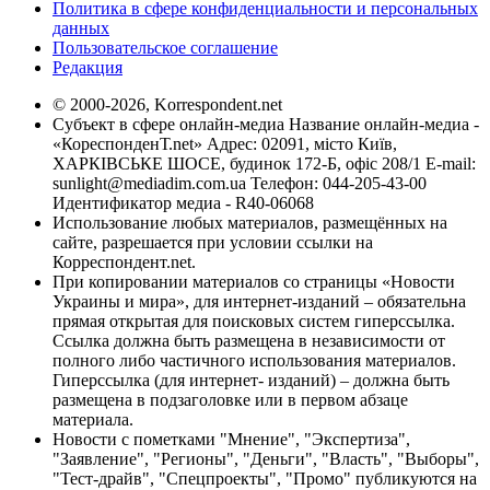
Политика в сфере конфиденциальности и персональных
данных
Пользовательское соглашение
Редакция
© 2000-2026, Korrespondent.net
Субъект в сфере онлайн-медиа Название онлайн-медиа -
«КореспонденТ.net» Адрес: 02091, місто Київ,
ХАРКІВСЬКЕ ШОСЕ, будинок 172-Б, офіс 208/1 E-mail:
sunlight@mediadim.com.ua
Телефон: 044-205-43-00
Идентификатор медиа - R40-06068
Использование любых материалов, размещённых на
сайте, разрешается при условии ссылки на
Корреспондент.net.
При копировании материалов со страницы «Новости
Украины и мира», для интернет-изданий – обязательна
прямая открытая для поисковых систем гиперссылка.
Ссылка должна быть размещена в независимости от
полного либо частичного использования материалов.
Гиперссылка (для интернет- изданий) – должна быть
размещена в подзаголовке или в первом абзаце
материала.
Новости с пометками "Мнение", "Экспертиза",
"Заявление", "Регионы", "Деньги", "Власть", "Выборы",
"Тест-драйв", "Спецпроекты", "Промо" публикуются на