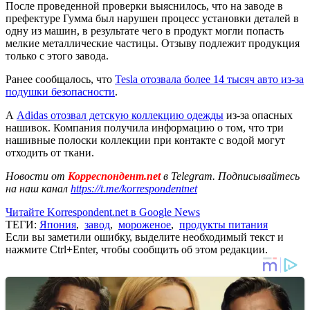
После проведенной проверки выяснилось, что на заводе в
префектуре Гумма был нарушен процесс установки деталей в
одну из машин, в результате чего в продукт могли попасть
мелкие металлические частицы. Отзыву подлежит продукция
только с этого завода.
Ранее сообщалось, что
Tesla отозвала более 14 тысяч авто из-за
подушки безопасности
.
А
Adidas отозвал детскую коллекцию одежды
из-за опасных
нашивок. Компания получила информацию о том, что три
нашивные полоски коллекции при контакте с водой могут
отходить от ткани.
Новости от
Корреспондент.net
в Telegram. Подписывайтесь
на наш канал
https://t.me/korrespondentnet
Читайте Korrespondent.net в Google News
ТЕГИ:
Япония
,
завод
,
мороженое
,
продукты питания
Если вы заметили ошибку, выделите необходимый текст и
нажмите Ctrl+Enter, чтобы сообщить об этом редакции.