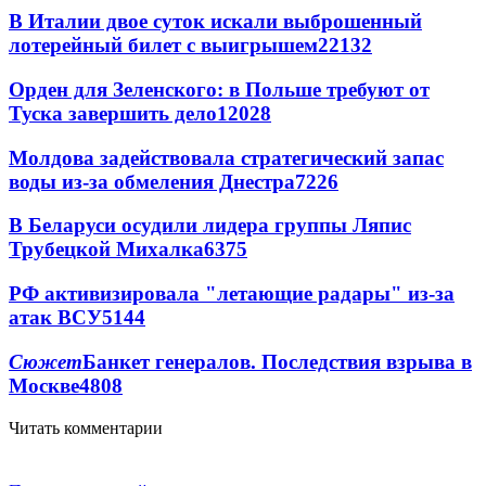
В Италии двое суток искали выброшенный
лотерейный билет с выигрышем
22132
Орден для Зеленского: в Польше требуют от
Туска завершить дело
12028
Молдова задействовала стратегический запас
воды из-за обмеления Днестра
7226
В Беларуси осудили лидера группы Ляпис
Трубецкой Михалка
6375
РФ активизировала "летающие радары" из-за
атак ВСУ
5144
Сюжет
Банкет генералов. Последствия взрыва в
Москве
4808
Читать комментарии