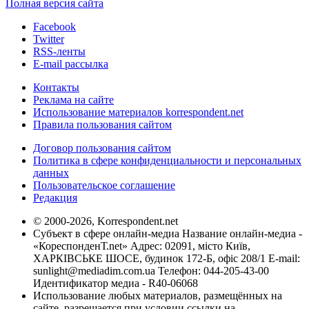
Полная версия сайта
Facebook
Twitter
RSS-ленты
E-mail рассылка
Контакты
Реклама на сайте
Использование материалов korrespondent.net
Правила пользования сайтом
Договор пользования сайтом
Политика в сфере конфиденциальности и персональных
данных
Пользовательское соглашение
Редакция
© 2000-2026, Korrespondent.net
Субъект в сфере онлайн-медиа Название онлайн-медиа -
«КореспонденТ.net» Адрес: 02091, місто Київ,
ХАРКІВСЬКЕ ШОСЕ, будинок 172-Б, офіс 208/1 E-mail:
sunlight@mediadim.com.ua
Телефон: 044-205-43-00
Идентификатор медиа - R40-06068
Использование любых материалов, размещённых на
сайте, разрешается при условии ссылки на