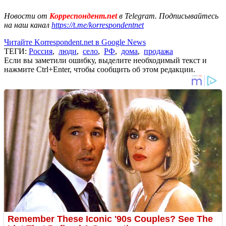
Новости от
Корреспондент.net
в Telegram. Подписывайтесь
на наш канал
https://t.me/korrespondentnet
Читайте Korrespondent.net в Google News
ТЕГИ:
Россия
,
люди
,
село
,
РФ
,
дома
,
продажа
Если вы заметили ошибку, выделите необходимый текст и
нажмите Ctrl+Enter, чтобы сообщить об этом редакции.