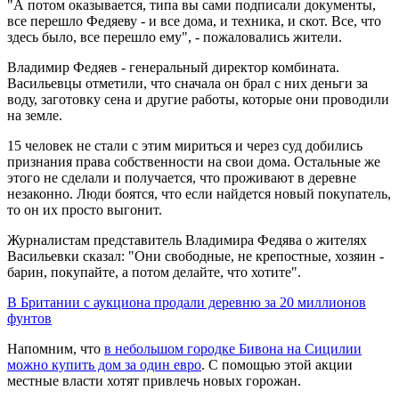
"А потом оказывается, типа вы сами подписали документы,
все перешло Федяеву - и все дома, и техника, и скот. Все, что
здесь было, все перешло ему", - пожаловались жители.
Владимир Федяев - генеральный директор комбината.
Васильевцы отметили, что сначала он брал с них деньги за
воду, заготовку сена и другие работы, которые они проводили
на земле.
15 человек не стали с этим мириться и через суд добились
признания права собственности на свои дома. Остальные же
этого не сделали и получается, что проживают в деревне
незаконно. Люди боятся, что если найдется новый покупатель,
то он их просто выгонит.
Журналистам представитель Владимира Федява о жителях
Васильевки сказал: "Они свободные, не крепостные, хозяин -
барин, покупайте, а потом делайте, что хотите".
В Британии с аукциона продали деревню за 20 миллионов
фунтов
Напомним, что
в небольшом городке Бивона на Сицилии
можно купить дом за один евро
. С помощью этой акции
местные власти хотят привлечь новых горожан.