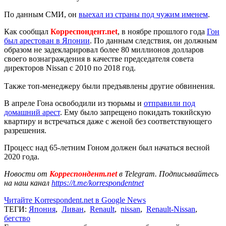
По данным СМИ, он
выехал из страны под чужим именем
.
Как сообщал
Корреспондент.net
, в ноябре прошлого года
Гон
был арестован в Японии
. По данным следствия, он должным
образом не задекларировал более 80 миллионов долларов
своего вознаграждения в качестве председателя совета
директоров Nissan с 2010 по 2018 год.
Также топ-менеджеру были предъявлены другие обвинения.
В апреле Гона освободили из тюрьмы и
отправили под
домашний арест
. Ему было запрещено покидать токийскую
квартиру и встречаться даже с женой без соответствующего
разрешения.
Процесс над 65-летним Гоном должен был начаться весной
2020 года.
Новости от
Корреспондент.net
в Telegram. Подписывайтесь
на наш канал
https://t.me/korrespondentnet
Читайте Korrespondent.net в Google News
ТЕГИ:
Япония
,
Ливан
,
Renault
,
nissan
,
Renault-Nissan
,
бегство