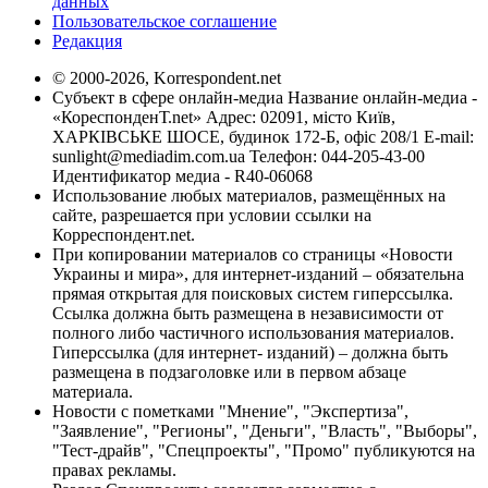
данных
Пользовательское соглашение
Редакция
© 2000-2026, Korrespondent.net
Субъект в сфере онлайн-медиа Название онлайн-медиа -
«КореспонденТ.net» Адрес: 02091, місто Київ,
ХАРКІВСЬКЕ ШОСЕ, будинок 172-Б, офіс 208/1 E-mail:
sunlight@mediadim.com.ua
Телефон: 044-205-43-00
Идентификатор медиа - R40-06068
Использование любых материалов, размещённых на
сайте, разрешается при условии ссылки на
Корреспондент.net.
При копировании материалов со страницы «Новости
Украины и мира», для интернет-изданий – обязательна
прямая открытая для поисковых систем гиперссылка.
Ссылка должна быть размещена в независимости от
полного либо частичного использования материалов.
Гиперссылка (для интернет- изданий) – должна быть
размещена в подзаголовке или в первом абзаце
материала.
Новости с пометками "Мнение", "Экспертиза",
"Заявление", "Регионы", "Деньги", "Власть", "Выборы",
"Тест-драйв", "Спецпроекты", "Промо" публикуются на
правах рекламы.