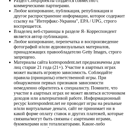
Раздел Спецпроекты создается совместно с
коммерческими партнерами.
Любое копирование, публикация, републикация и
другое распространение информации, которое содержит
ссылку на "Интерфакс-Украина", EPA / UPG, строго
воспрещается.
Владелец веб-страницы в разделе Я- Корреспондент
является автор публикации.
Любое копирование, перепечатка и воспроизведение
фотографий и/или аудиовизуальных материалов,
принадлежащих правообладателю Getty Images, строго
запрещено.
Материалы сайта korrespondent.net предназначены для
лиц старше 21 года (21+). Участие в азартных играх
может вызвать игровую зависимость. Соблюдайте
правила (принципы) ответственной игры. При
обнаружении первых признаков зависимости
немедленно обратитесь к специалисту. Помните, что
участие в азартных играх не может являться источником
доходов или альтернативой работе. Информационный
ресурс korrespondent.net не проводит игры на реальные
и/или виртуальные деньги, сайт не принимает ни в
какой форме оплату ставок и других платежей, которые
связаны/могут быть связаны с азартными играми,
букмекерами или тотализаторами. Какие-либо