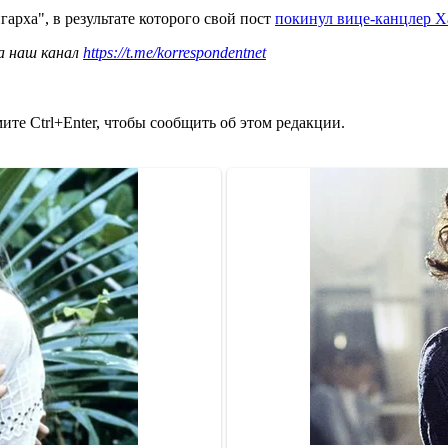
арха", в результате которого свой пост
покинул вице-канцлер 
а наш канал
https://t.me/korrespondentnet
те Ctrl+Enter, чтобы сообщить об этом редакции.