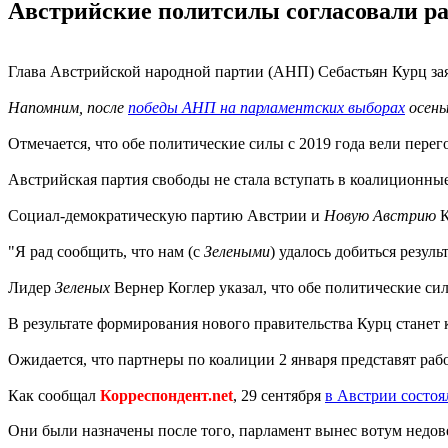
Австрийские политсилы согласовали ра
Глава Австрийской народной партии (АНП) Себастьян Курц за
Напомним, после
победы АНП на парламентских выборах
осень
Отмечается, что обе политические силы с 2019 года вели пере
Австрийская партия свободы не стала вступать в коалиционны
Социал-демократическую партию Австрии и
Новую Австрию
К
"Я рад сообщить, что нам (с
Зелеными
) удалось добиться резул
Лидер
Зеленых
Вернер Коглер указал, что обе политические сил
В результате формирования нового правительства Курц станет 
Ожидается, что партнеры по коалиции 2 января представят ра
Как сообщал
Корреспондент.net
, 29 сентября
в Австрии состо
Они были назначены после того, парламент вынес вотум недове