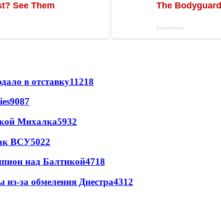
дало в отставку
11218
ies
9087
цкой Михалка
5932
так ВСУ
5022
шпион над Балтикой
4718
ы из-за обмеления Днестра
4312