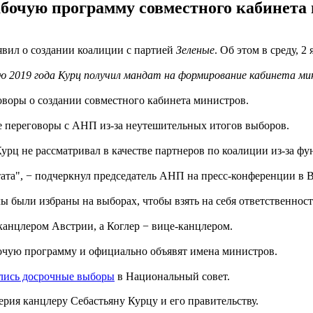
бочую программу совместного кабинета м
явил о создании коалиции с партией
Зеленые
. Об этом в среду, 
ю 2019 года Курц получил мандат на формирование кабинета м
говоры о создании совместного кабинета министров.
е переговоры с АНП из-за неутешительных итогов выборов.
урц не рассматривал в качестве партнеров по коалиции из-за ф
ьтата", − подчеркнул председатель АНП на пресс-конференции в
ы были избраны на выборах, чтобы взять на себя ответственност
канцлером Австрии, а Коглер − вице-канцлером.
бочую программу и официально объявят имена министров.
ялись досрочные выборы
в Национальный совет.
рия канцлеру Себастьяну Курцу и его правительству.