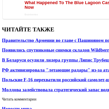
ЧИТАЙТЕ ТАКЖЕ
Правительство Армении во главе с Пашиняном по
Появились спутниковые снимки складов Wildberr
В Беларуси осудили лидера группы Ляпис Трубе
РФ активизировала "летающие радары" из-за а
Польские F-16 перехватили российский самолет-
Молдова задействовала стратегический запас вод
Читать комментарии
Новости мира