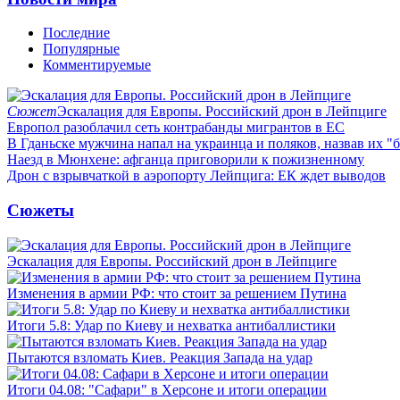
Последние
Популярные
Комментируемые
Сюжет
Эскалация для Европы. Российский дрон в Лейпциге
Европол разоблачил сеть контрабанды мигрантов в ЕС
В Гданьске мужчина напал на украинца и поляков, назвав их 
Наезд в Мюнхене: афганца приговорили к пожизненному
Дрон с взрывчаткой в аэропорту Лейпцига: ЕК ждет выводов
Сюжеты
Эскалация для Европы. Российский дрон в Лейпциге
Изменения в армии РФ: что стоит за решением Путина
Итоги 5.8: Удар по Киеву и нехватка антибаллистики
Пытаются взломать Киев. Реакция Запада на удар
Итоги 04.08: "Сафари" в Херсоне и итоги операции