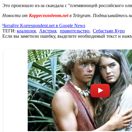
Это произошло из-за скандала с "племянницей российского олиг
Новости от
Корреспондент.net
в Telegram. Подписывайтесь н
Читайте Korrespondent.net в Google News
ТЕГИ:
коалиция
,
Австрия
,
правительство
,
Себастьян Курц
Если вы заметили ошибку, выделите необходимый текст и нажми