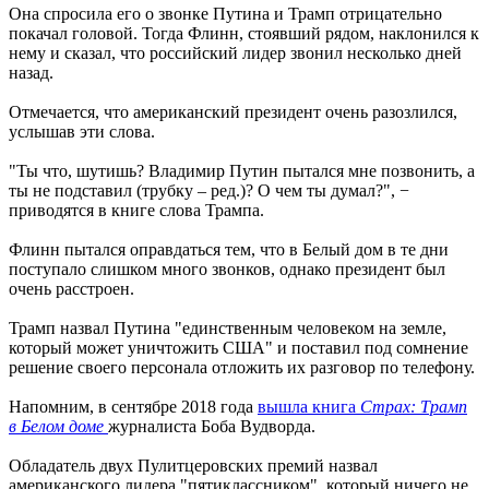
Она спросила его о звонке Путина и Трамп отрицательно
покачал головой. Тогда Флинн, стоявший рядом, наклонился к
нему и сказал, что российский лидер звонил несколько дней
назад.
Отмечается, что американский президент очень разозлился,
услышав эти слова.
"Ты что, шутишь? Владимир Путин пытался мне позвонить, а
ты не подставил (трубку – ред.)? О чем ты думал?", −
приводятся в книге слова Трампа.
Флинн пытался оправдаться тем, что в Белый дом в те дни
поступало слишком много звонков, однако президент был
очень расстроен.
Трамп назвал Путина "единственным человеком на земле,
который может уничтожить США" и поставил под сомнение
решение своего персонала отложить их разговор по телефону.
Напомним, в сентябре 2018 года
вышла книга
Страх: Трамп
в Белом доме
журналиста Боба Вудворда.
Обладатель двух Пулитцеровских премий назвал
американского лидера "пятиклассником", который ничего не