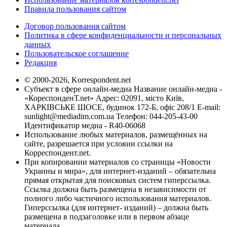
Правила пользования сайтом
Договор пользования сайтом
Политика в сфере конфиденциальности и персональных
данных
Пользовательское соглашение
Редакция
© 2000-2026, Korrespondent.net
Субъект в сфере онлайн-медиа Название онлайн-медиа -
«КореспонденТ.net» Адрес: 02091, місто Київ,
ХАРКІВСЬКЕ ШОСЕ, будинок 172-Б, офіс 208/1 E-mail:
sunlight@mediadim.com.ua
Телефон: 044-205-43-00
Идентификатор медиа - R40-06068
Использование любых материалов, размещённых на
сайте, разрешается при условии ссылки на
Корреспондент.net.
При копировании материалов со страницы «Новости
Украины и мира», для интернет-изданий – обязательна
прямая открытая для поисковых систем гиперссылка.
Ссылка должна быть размещена в независимости от
полного либо частичного использования материалов.
Гиперссылка (для интернет- изданий) – должна быть
размещена в подзаголовке или в первом абзаце
материала.