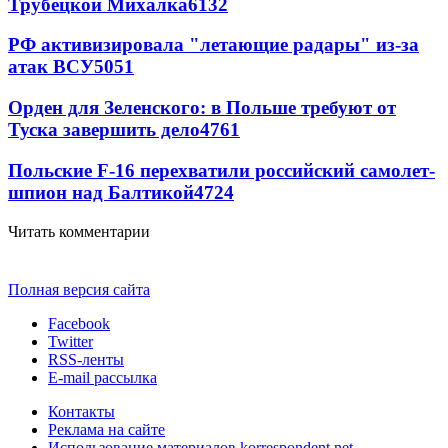
Трубецкой Михалка
6132
РФ активизировала "летающие радары" из-за
атак ВСУ
5051
Орден для Зеленского: в Польше требуют от
Туска завершить дело
4761
Польские F-16 перехватили российский самолет-
шпион над Балтикой
4724
Читать комментарии
Полная версия сайта
Facebook
Twitter
RSS-ленты
E-mail рассылка
Контакты
Реклама на сайте
Использование материалов korrespondent.net