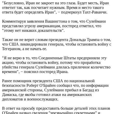
"Безусловно, Иран не закроет на это глаза. Будет месть, Иран
ответит так, как посчитает нужным. Время и место такого
ответа будет определять Иран", − подчеркнул Тахт-Раванчи.
Комментируя заявления Вашингтона о том, что Сулеймани
представлял угрозу американцам, постпред отметил, что
"этому нет никаких доказательств".
Также он не верит словам президента Дональда Трампа о том,
что США ликвидировали генерала, чтобы остановить войну с
Тегераном, а не начать ее.
"Я не верю в то, что Соединенные Штаты предприняли эту
акцию, чтобы остановить войну, потому что проработка
убийства генерала Сулеймани длилась приличное количество
времени", − пояснил постпред Ирана.
Ранее помощник президента США по национальной
безопасности Роберт О'Брайен сообщил что, по информации
американской стороны, Сулеймани прибыл в Багдад из
Дамаска, где якобы готовил атаки на американских
дипломатов и военнослужащих.
В ответ на просьбу предоставить больше деталей этих планов
О'Брайен назвал сведения "чрезвычайно секретными" и