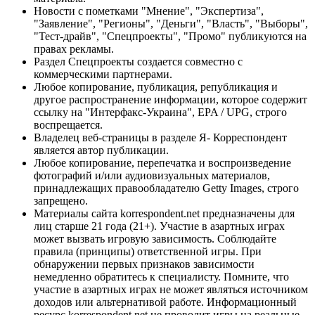
Новости с пометками "Мнение", "Экспертиза",
"Заявление", "Регионы", "Деньги", "Власть", "Выборы",
"Тест-драйв", "Спецпроекты", "Промо" публикуются на
правах рекламы.
Раздел Спецпроекты создается совместно с
коммерческими партнерами.
Любое копирование, публикация, републикация и
другое распространение информации, которое содержит
ссылку на "Интерфакс-Украина", EPA / UPG, строго
воспрещается.
Владелец веб-страницы в разделе Я- Корреспондент
является автор публикации.
Любое копирование, перепечатка и воспроизведение
фотографий и/или аудиовизуальных материалов,
принадлежащих правообладателю Getty Images, строго
запрещено.
Материалы сайта korrespondent.net предназначены для
лиц старше 21 года (21+). Участие в азартных играх
может вызвать игровую зависимость. Соблюдайте
правила (принципы) ответственной игры. При
обнаружении первых признаков зависимости
немедленно обратитесь к специалисту. Помните, что
участие в азартных играх не может являться источником
доходов или альтернативой работе. Информационный
ресурс korrespondent.net не проводит игры на реальные