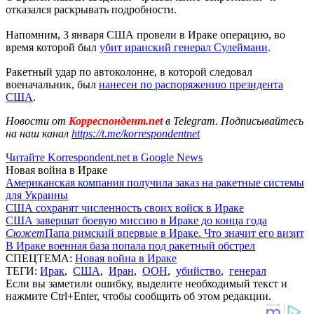
отказался раскрывать подробности.
Напомним, 3 января США провели в Ираке операцию, во
время которой был
убит иранский генерал Сулеймани
.
Ракетный удар по автоколонне, в которой следовал
военачальник, был
нанесен по распоряжению президента
США
.
Новости от
Корреспондент.net
в Telegram. Подписывайтесь
на наш канал
https://t.me/korrespondentnet
Читайте Korrespondent.net в Google News
Новая война в Ираке
Американская компания получила заказ на ракетные системы
для Украины
США сохранят численность своих войск в Ираке
США завершат боевую миссию в Ираке до конца года
Сюжет
Папа римский впервые в Ираке. Что значит его визит
В Ираке военная база попала под ракетный обстрел
СПЕЦТЕМА:
Новая война в Ираке
ТЕГИ:
Ирак
,
США
,
Иран
,
ООН
,
убийство
,
генерал
Если вы заметили ошибку, выделите необходимый текст и
нажмите Ctrl+Enter, чтобы сообщить об этом редакции.