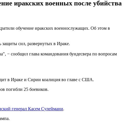
ение иракских военных после убийства
кратили обучение иракских военнослужащих. Об этом в
 защиты сил, развернутых в Ираке.
а", − сообщил глава командования бундесвера по вопросам
одит в Ираке и Сирии коалиция во главе с США.
ров погибли 25 боевиков.
нский генерал Касем Сулеймани
.
ампа.