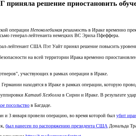
Г приняла решение приостановить обуч
ской операции
Непоколебимая решимость
в Ираке временно пре
исьмо генерал-лейтенанта немецких ВС Эриха Пфеффера.
ерал-лейтенант США Пэт Уайт принял решение повысить уровень
безопасности на всей территории Ирака временно приостановлен
артнеров", участвующих в рамках операции в Ираке.
х Германии находятся в Ираке в рамках операции, которую пров
группировки
Катаиб Хезболла
в Сирии и Ираке. В результате уда
ое посольство
в Багдаде.
 и 3 января провели операцию, во время которой был
убит ира
ик,
был нанесен по распоряжению президента США
Дональда Тр