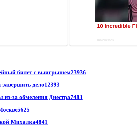
рейный билет с выигрышем
23936
а завершить дело
12393
ы из-за обмеления Днестра
7483
Москве
5625
цкой Михалка
4841