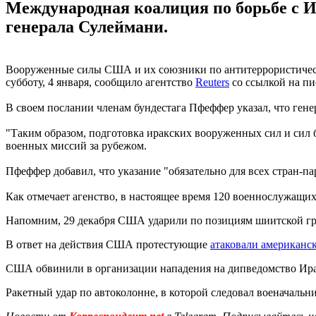
Международная коалиция по борьбе с И
генерала Сулеймани.
Вооруженные силы США и их союзники по антитеррористиче
субботу, 4 января, сообщило агентство
Reuters
со ссылкой на п
В своем послании членам бундестага Пфеффер указал, что ген
"Таким образом, подготовка иракских вооруженных сил и сил 
военных миссий за рубежом.
Пфеффер добавил, что указание "обязательно для всех стран-п
Как отмечает агенство, в настоящее время 120 военнослужащи
Напомним, 29 декабря США ударили по позициям шиитской 
В ответ на действия США протестующие
атаковали американск
США обвинили в организации нападения на дипведомство Иран
Ракетный удар по автоколонне, в которой следовал военачальн