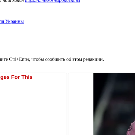
а наш канал
https://t.me/korrespondentnet
для Украины
те Ctrl+Enter, чтобы сообщить об этом редакции.