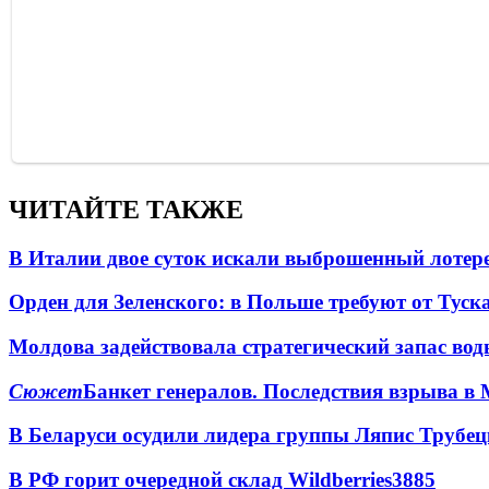
ЧИТАЙТЕ ТАКЖЕ
В Италии двое суток искали выброшенный лоте
Орден для Зеленского: в Польше требуют от Туск
Молдова задействовала стратегический запас вод
Сюжет
Банкет генералов. Последствия взрыва в 
В Беларуси осудили лидера группы Ляпис Трубе
В РФ горит очередной склад Wildberries
3885