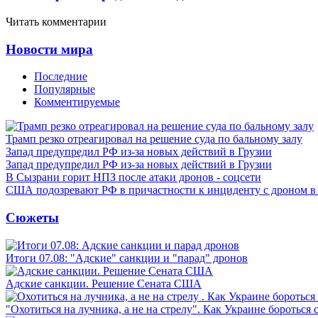
Читать комментарии
Новости мира
Последние
Популярные
Комментируемые
Трамп резко отреагировал на решение суда по бальному залу
Запад предупредил РФ из-за новых действий в Грузии
Запад предупредил РФ из-за новых действий в Грузии
В Сызрани горит НПЗ после атаки дронов - соцсети
США подозревают РФ в причастности к инциденту с дроном в
Сюжеты
Итоги 07.08: "Адские" санкции и "парад" дронов
Адские санкции. Решение Сената США
"Охотиться на лучника, а не на стрелу". Как Украине бороться 