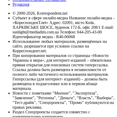
Редакция
© 2000-2026, Korrespondent.net
Субъект в сфере онлайн-медиа Название онлайн-медиа -
«КореспонденТ.net» Адрес: 02091, місто Київ,
ХАРКІВСЬКЕ ШОСЕ, будинок 172-Б, офіс 208/1 E-mail:
sunlight@mediadim.com.ua
Телефон: 044-205-43-00
Идентификатор медиа - R40-06068
Использование любых материалов, размещённых на
сайте, разрешается при условии ссылки на
Корреспондент.net.
При копировании материалов со страницы «Новости
Украины и мира», для интернет-изданий – обязательна
прямая открытая для поисковых систем гиперссылка.
Ссылка должна быть размещена в независимости от
полного либо частичного использования материалов.
Гиперссылка (для интернет- изданий) – должна быть
размещена в подзаголовке или в первом абзаце
материала.
Новости с пометками "Мнение", "Экспертиза",
"Заявление", "Регионы", "Деньги", "Власть", "Выборы",
"Тест-драйв", "Спецпроекты", "Промо" публикуются на
правах рекламы.
Раздел Спецпроекты создается совместно с
коммерческими партнерами.