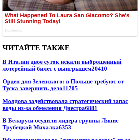
ЧИТАЙТЕ ТАКЖЕ
В Италии двое суток искали выброшенный
лотерейный билет с выигрышем
20410
Орден для Зеленского: в Польше требуют от
Туска завершить дело
11705
Молдова задействовала стратегический запас
воды из-за обмеления Днестра
6881
В Беларуси осудили лидера группы Ляпис
Трубецкой Михалка
6353