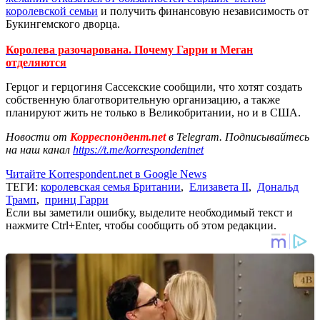
королевской семьи
и получить финансовую независимость от
Букингемского дворца.
Королева разочарована. Почему Гарри и Меган
отделяются
Герцог и герцогиня Сассекские сообщили, что хотят создать
собственную благотворительную организацию, а также
планируют жить не только в Великобритании, но и в США.
Новости от
Корреспондент.net
в Telegram. Подписывайтесь
на наш канал
https://t.me/korrespondentnet
Читайте Korrespondent.net в Google News
ТЕГИ:
королевская семья Британии
,
Елизавета II
,
Дональд
Трамп
,
принц Гарри
Если вы заметили ошибку, выделите необходимый текст и
нажмите Ctrl+Enter, чтобы сообщить об этом редакции.