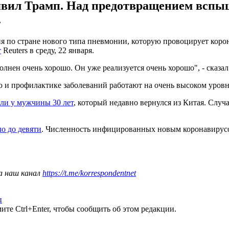
аявил Трамп. Над предотвращением всп
.
 по стране нового типа пневмонии, которую провоцирует коро
т
Reuters в среду, 22 января.
полнен очень хорошо. Он уже реализуется очень хорошо", - сказал
 и профилактике заболеваний работают на очень высоком уровн
ли у мужчины 30 лет
, который недавно вернулся из Китая. Слу
о до девяти
. Численность инфицированных новым коронавирусом
а наш канал
https://t.me/korrespondentnet
п
те Ctrl+Enter, чтобы сообщить об этом редакции.