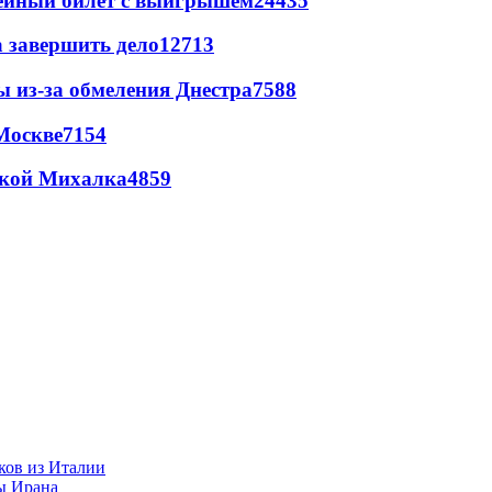
рейный билет с выигрышем
24435
а завершить дело
12713
ы из-за обмеления Днестра
7588
Москве
7154
цкой Михалка
4859
ков из Италии
ы Ирана