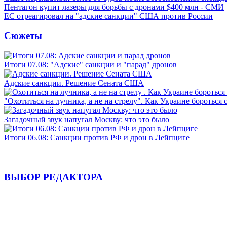
Пентагон купит лазеры для борьбы с дронами $400 млн - СМИ
ЕС отреагировал на "адские санкции" США против России
Сюжеты
Итоги 07.08: "Адские" санкции и "парад" дронов
Адские санкции. Решение Сената США
"Охотиться на лучника, а не на стрелу". Как Украине бороться 
Загадочный звук напугал Москву: что это было
Итоги 06.08: Санкции против РФ и дрон в Лейпциге
ВЫБОР РЕДАКТОРА