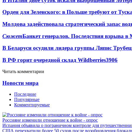
В Италии двое суток искали выброшенный лоте
Орден для Зеленского: в Польше требуют от Туск
Молдова задействовала стратегический запас вод
Сюжет
Банкет генералов. Последствия взрыва в 
В Беларуси осудили лидера группы Ляпис Трубе
В РФ горит очередной склад Wildberries
3906
Читать комментарии
Новости мира
Последние
Популярные
Комментируемые
Россияне изменили отношение к войне - опрос
Испания объявила о пограничном контроле для путешественни
США перехватили более 50 судов после возобновления блокад