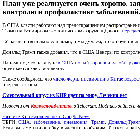
План уже реализуется очень хорошо, з
контролю и профилактике заболеваний
В США власти работают над предотвращением распространения
Трамп на Всемирном экономическом форуме в Давосе,
передае
"У нас действительно есть план, и мы думаем, что он будет вы
Дональд Трамп также добавил, что в США Центры по контролю
Напомним, что накануне
в США новый коронавирус обнаружи
оценивается как стабильное.
Также сообщалось, что
число жертв пневмонии в Китае возросл
пределы страны.
Смертельный вирус из КНР идет по миру. Лечения нет
Новости от
Корреспондент.net
в Telegram. Подписывайтесь н
Читайте Korrespondent.net в Google News
ТЕГИ:
США
,
заболевание
,
пневмония
,
Трамп
,
Дональд Трам
Если вы заметили ошибку, выделите необходимый текст и нажми