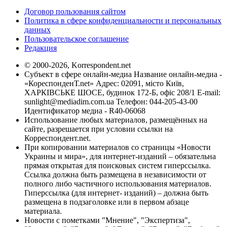
Договор пользования сайтом
Политика в сфере конфиденциальности и персональных
данных
Пользовательское соглашение
Редакция
© 2000-2026, Korrespondent.net
Субъект в сфере онлайн-медиа Название онлайн-медиа -
«КореспонденТ.net» Адрес: 02091, місто Київ,
ХАРКІВСЬКЕ ШОСЕ, будинок 172-Б, офіс 208/1 E-mail:
sunlight@mediadim.com.ua
Телефон: 044-205-43-00
Идентификатор медиа - R40-06068
Использование любых материалов, размещённых на
сайте, разрешается при условии ссылки на
Корреспондент.net.
При копировании материалов со страницы «Новости
Украины и мира», для интернет-изданий – обязательна
прямая открытая для поисковых систем гиперссылка.
Ссылка должна быть размещена в независимости от
полного либо частичного использования материалов.
Гиперссылка (для интернет- изданий) – должна быть
размещена в подзаголовке или в первом абзаце
материала.
Новости с пометками "Мнение", "Экспертиза",