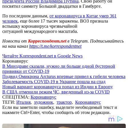
президента России Владимира Путина
. Свою работу он
посвятил саммиту Большой двадцатки в Гамбурге.
По последним данным,
от коронавируса в Китае умер 361
человек
, еще более 17 тысяч заражены. ВОЗ признала
вспышку коронавируса чрезвычайной
ситуацией международного масштаба.
Новости от
Корреспондент.net
в Telegram. Подписывайтесь
на наш канал
https://t.me/korrespondentnet
Читайте Korrespondent.net в Google News
Коронавирус
В Минздраве сказали, нужно ли больше одной бустерной
прививки от COVID-19
Подвид Омикрона Arcturus впервые привел к гибели человека
Заболеваемость COVID-19 в Украине пошла на спад
Новый вариант коронавируса попал из Индии в Европу
В США отменили режим ЧС, введенный из-за COVID
СПЕЦТЕМА:
Коронавирус
ТЕГИ:
Италия
,
художник
,
трактор
,
Коронавирус
Если вы заметили ошибку, выделите необходимый текст и
нажмите Ctrl+Enter, чтобы сообщить об этом редакции.