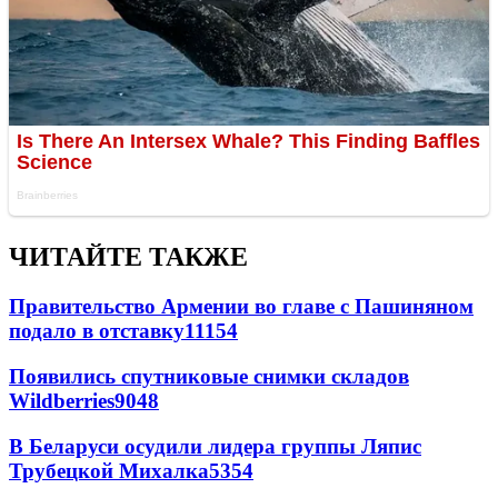
ЧИТАЙТЕ ТАКЖЕ
Правительство Армении во главе с Пашиняном
подало в отставку
11154
Появились спутниковые снимки складов
Wildberries
9048
В Беларуси осудили лидера группы Ляпис
Трубецкой Михалка
5354