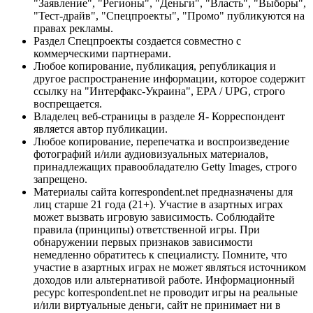
"Заявление", "Регионы", "Деньги", "Власть", "Выборы",
"Тест-драйв", "Спецпроекты", "Промо" публикуются на
правах рекламы.
Раздел Спецпроекты создается совместно с
коммерческими партнерами.
Любое копирование, публикация, републикация и
другое распространение информации, которое содержит
ссылку на "Интерфакс-Украина", EPA / UPG, строго
воспрещается.
Владелец веб-страницы в разделе Я- Корреспондент
является автор публикации.
Любое копирование, перепечатка и воспроизведение
фотографий и/или аудиовизуальных материалов,
принадлежащих правообладателю Getty Images, строго
запрещено.
Материалы сайта korrespondent.net предназначены для
лиц старше 21 года (21+). Участие в азартных играх
может вызвать игровую зависимость. Соблюдайте
правила (принципы) ответственной игры. При
обнаружении первых признаков зависимости
немедленно обратитесь к специалисту. Помните, что
участие в азартных играх не может являться источником
доходов или альтернативой работе. Информационный
ресурс korrespondent.net не проводит игры на реальные
и/или виртуальные деньги, сайт не принимает ни в