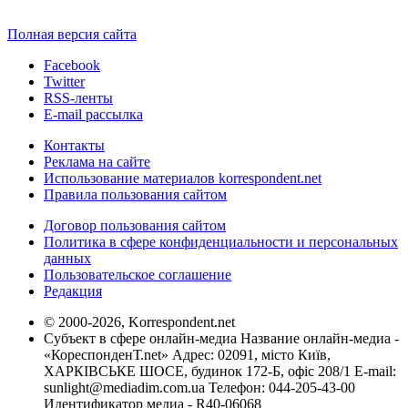
Полная версия сайта
Facebook
Twitter
RSS-ленты
E-mail рассылка
Контакты
Реклама на сайте
Использование материалов korrespondent.net
Правила пользования сайтом
Договор пользования сайтом
Политика в сфере конфиденциальности и персональных
данных
Пользовательское соглашение
Редакция
© 2000-2026, Korrespondent.net
Субъект в сфере онлайн-медиа Название онлайн-медиа -
«КореспонденТ.net» Адрес: 02091, місто Київ,
ХАРКІВСЬКЕ ШОСЕ, будинок 172-Б, офіс 208/1 E-mail:
sunlight@mediadim.com.ua
Телефон: 044-205-43-00
Идентификатор медиа - R40-06068