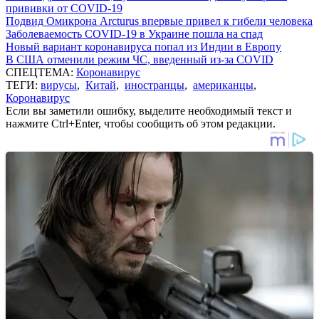
прививки от COVID-19
Подвид Омикрона Arcturus впервые привел к гибели человека
Заболеваемость COVID-19 в Украине пошла на спад
Новый вариант коронавируса попал из Индии в Европу
В США отменили режим ЧС, введенный из-за COVID
СПЕЦТЕМА:
Коронавирус
ТЕГИ:
вирусы
,
Китай
,
иностранцы
,
американцы
,
Коронавирус
Если вы заметили ошибку, выделите необходимый текст и
нажмите Ctrl+Enter, чтобы сообщить об этом редакции.