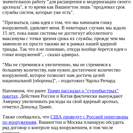
значительную работу "для расширения и модернизации своего
арсенала", в то время как Вашингтон лишь "продлевал срок
службы систем, которые уже есть".
"Признаться, сама идея о том, что мы начинаем гонку
вооружений, удивляет меня. В некоторых случаях мы ждали
15 лет, пока наши системы не достигнут абсолютного
максимума с точки зрения срока их службы, прежде чем мы
заменили их просто такими же в рамках нашей ядерной
триады. Так что я не понимаю, откуда вообще берется идея о
гонке вооружений", - сказал адмирал.
"Мы не стремимся к увеличению, мы не стремимся к
большему количеству, нам нужно достаточное количество
вооружений, которое позволит нам достичь целей
национальной [обороны]", - подытожил Чарльз Ричард.
Напомним, что ранее
Трамп рассказал о "супербыстрых"
ракетах
. Действия России и Китая фактически вынуждают
Америку увеличивать расходы на свой ядерный арсенал,
отметил Дональд Трамп.
Также сообщалось, что
США проведут с Россией переговоры
по вооружениям
. Вашингтон и Москва планирую обсудить
ряд договор о контроле над вооружением, в том числе
ядерном.