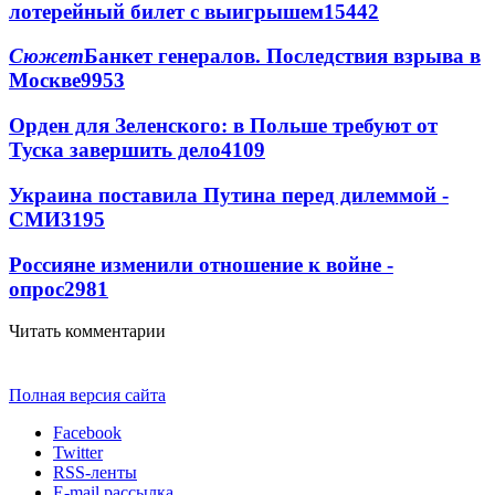
лотерейный билет с выигрышем
15442
Сюжет
Банкет генералов. Последствия взрыва в
Москве
9953
Орден для Зеленского: в Польше требуют от
Туска завершить дело
4109
Украина поставила Путина перед дилеммой -
СМИ
3195
Россияне изменили отношение к войне -
опрос
2981
Читать комментарии
Полная версия сайта
Facebook
Twitter
RSS-ленты
E-mail рассылка