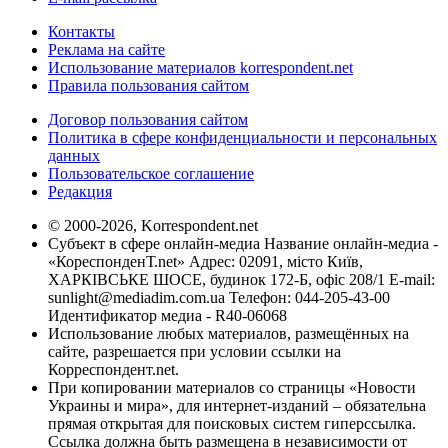
Контакты
Реклама на сайте
Использование материалов korrespondent.net
Правила пользования сайтом
Договор пользования сайтом
Политика в сфере конфиденциальности и персональных
данных
Пользовательское соглашение
Редакция
© 2000-2026, Korrespondent.net
Субъект в сфере онлайн-медиа Название онлайн-медиа -
«КореспонденТ.net» Адрес: 02091, місто Київ,
ХАРКІВСЬКЕ ШОСЕ, будинок 172-Б, офіс 208/1 E-mail:
sunlight@mediadim.com.ua
Телефон: 044-205-43-00
Идентификатор медиа - R40-06068
Использование любых материалов, размещённых на
сайте, разрешается при условии ссылки на
Корреспондент.net.
При копировании материалов со страницы «Новости
Украины и мира», для интернет-изданий – обязательна
прямая открытая для поисковых систем гиперссылка.
Ссылка должна быть размещена в независимости от