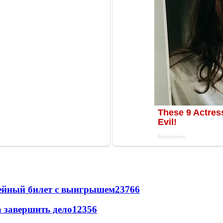
рейный билет с выигрышем
23766
а завершить дело
12356