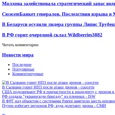
Молдова задействовала стратегический запас вод
Сюжет
Банкет генералов. Последствия взрыва в 
В Беларуси осудили лидера группы Ляпис Трубе
В РФ горит очередной склад Wildberries
3882
Читать комментарии
Новости мира
Последние
Популярные
Комментируемые
В Сызрани горит НПЗ после атаки дронов - соцсети
США подозревают РФ в причастности к инциденту с дроном в
РФ создала "украинскую бригаду" из пленных - ISW
В ФРГ над объектом с системами Patriot заметили шесть неизв
Путин избегает регионов РФ, куда долетают дроны - СМИ