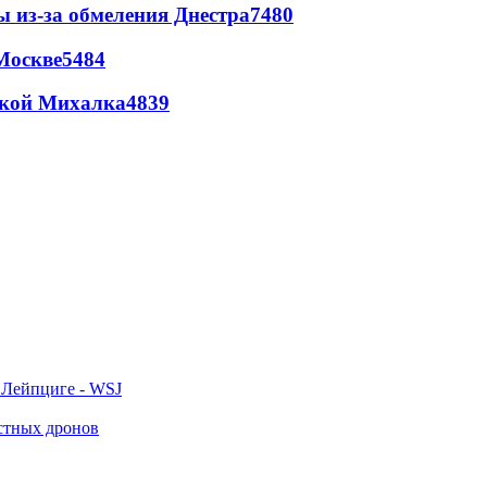
ы из-за обмеления Днестра
7480
Москве
5484
цкой Михалка
4839
 Лейпциге - WSJ
естных дронов