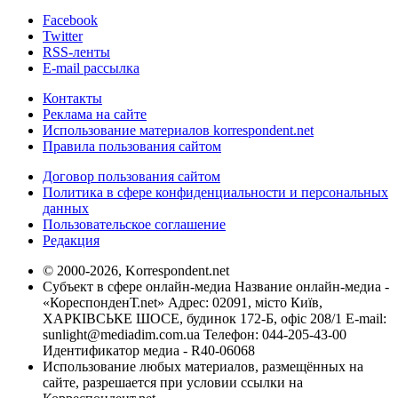
Facebook
Twitter
RSS-ленты
E-mail рассылка
Контакты
Реклама на сайте
Использование материалов korrespondent.net
Правила пользования сайтом
Договор пользования сайтом
Политика в сфере конфиденциальности и персональных
данных
Пользовательское соглашение
Редакция
© 2000-2026, Korrespondent.net
Субъект в сфере онлайн-медиа Название онлайн-медиа -
«КореспонденТ.net» Адрес: 02091, місто Київ,
ХАРКІВСЬКЕ ШОСЕ, будинок 172-Б, офіс 208/1 E-mail:
sunlight@mediadim.com.ua
Телефон: 044-205-43-00
Идентификатор медиа - R40-06068
Использование любых материалов, размещённых на
сайте, разрешается при условии ссылки на