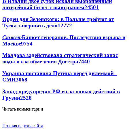
В Италии двое суток искали выброшенный
лотерейный билет с выигрышем
24501
Орден для Зеленского: в Польше требуют от
Туска завершить дело
12772
Сюжет
Банкет генералов. Последствия взрыва в
Москве
9754
Молдова задействовала стратегический запас
воды из-за обмеления Днестра
7440
Украина поставила Путина перед дилеммой -
СМИ
3068
Запад предупредил РФ из-за новых действий в
Грузии
2528
Читать комментарии
Полная версия сайта