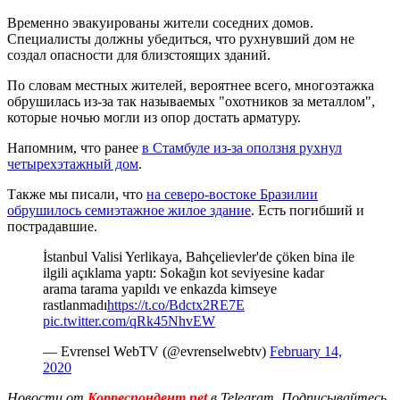
Временно эвакуированы жители соседних домов.
Специалисты должны убедиться, что рухнувший дом не
создал опасности для близстоящих зданий.
По словам местных жителей, вероятнее всего, многоэтажка
обрушилась из-за так называемых "охотников за металлом",
которые ночью могли из опор достать арматуру.
Напомним, что ранее
в Стамбуле из-за оползня рухнул
четырехэтажный дом
.
Также мы писали, что
на северо-востоке Бразилии
обрушилось семиэтажное жилое здание
. Есть погибший и
пострадавшие.
İstanbul Valisi Yerlikaya, Bahçelievler'de çöken bina ile
ilgili açıklama yaptı: Sokağın kot seviyesine kadar
arama tarama yapıldı ve enkazda kimseye
rastlanmadı
https://t.co/Bdctx2RE7E
pic.twitter.com/qRk45NhvEW
— Evrensel WebTV (@evrenselwebtv)
February 14,
2020
Новости от
Корреспондент.net
в Telegram. Подписывайтесь