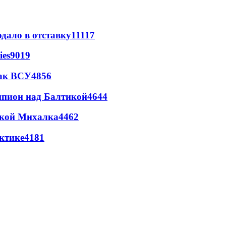
дало в отставку
11117
ies
9019
так ВСУ
4856
шпион над Балтикой
4644
цкой Михалка
4462
ктике
4181