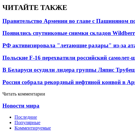
ЧИТАЙТЕ ТАКЖЕ
Правительство Армении во главе с Пашиняном по
Появились спутниковые снимки складов Wildberr
РФ активизировала "летающие радары" из-за а
Польские F-16 перехватили российский самолет-
В Беларуси осудили лидера группы Ляпис Трубе
Россия собрала рекордный нефтяной конвой в Ар
Читать комментарии
Новости мира
Последние
Популярные
Комментируемые