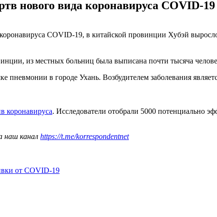
тв нового вида коронавируса COVID-19 
ронавируса COVID-19, в китайской провинции Хубэй выросло до
инции, из местных больниц была выписана почти тысяча человек
шке пневмонии в городе Ухань. Возбудителем заболевания являе
ив коронавируса
. Исследователи отобрали 5000 потенциально эф
а наш канал
https://t.me/korrespondentnet
ивки от COVID-19