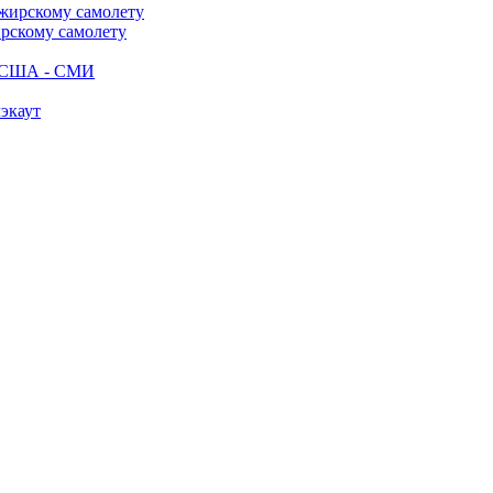
ирскому самолету
ак США - СМИ
лэкаут