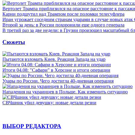
Вертолет Трампа приблизился на опасное расстояние к пассаж
Карни подшутил над Трампом после поломки телесуфлера
Иран угрожает соседним странам ударами в случае новых ат
Второй за день: в России похоронили еще одного генерала
В третий раз за две недели: в Грузии произошел масштабный б
Сюжеты
Пытаются взломать Киев. Реакция Запада на удар
Итоги 04.08: "Сафари" в Херсоне и итоги операции
Удары по России. Чего достигла 40-дневная операция
Нападения на украинцев в Польше. Как изменить ситуацию
СВЧшник убил девушку: новые детали резни
ВЫБОР РЕДАКТОРА