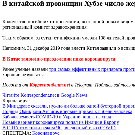
В китайской провинции Хубэе число жер
Количество погибших от пневмонии, вызванной новым видом ко
региональный комитет здравоохранения.
Таким образом, за сутки от инфекции умерли 108 жителей пров
Напомним, 31 декабря 2019 года власти Китая заявили о вспы
В Китае заявили о преодолении пика коронавируса
Ранее ученые назвали
три самых эффективных препарата прот
хорошие результаты.
Новости от
Корреспондент.net
в Telegram. Подписывайтесь н
Читайте Korrespondent.net в Google News
Коронавирус
В Минздраве сказали, нужно ли больше одной бустерной прив
Подвид Омикрона Arcturus впервые привел к гибели человека
Заболеваемость COVID-19 в Украине пошла на спад
Новый вариант коронавируса попал из Индии в Европу
В США отменили режим ЧС, введенный из-за COVID
СПЕЦТЕМА:
Коронавирус