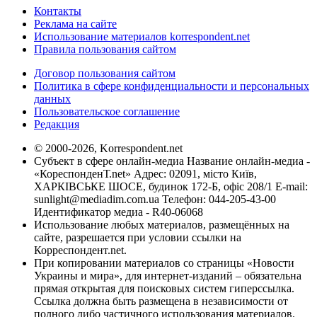
Контакты
Реклама на сайте
Использование материалов korrespondent.net
Правила пользования сайтом
Договор пользования сайтом
Политика в сфере конфиденциальности и персональных
данных
Пользовательское соглашение
Редакция
© 2000-2026, Korrespondent.net
Субъект в сфере онлайн-медиа Название онлайн-медиа -
«КореспонденТ.net» Адрес: 02091, місто Київ,
ХАРКІВСЬКЕ ШОСЕ, будинок 172-Б, офіс 208/1 E-mail:
sunlight@mediadim.com.ua
Телефон: 044-205-43-00
Идентификатор медиа - R40-06068
Использование любых материалов, размещённых на
сайте, разрешается при условии ссылки на
Корреспондент.net.
При копировании материалов со страницы «Новости
Украины и мира», для интернет-изданий – обязательна
прямая открытая для поисковых систем гиперссылка.
Ссылка должна быть размещена в независимости от
полного либо частичного использования материалов.