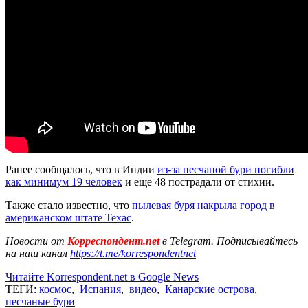
Ранее сообщалось, что в Индии
из-за песчаной бури погибли
как минимум 19 человек
и еще 48 пострадали от стихии.
Также стало известно, что
пылевая буря накрыла город в
американском штате Техас
.
Новости от
Корреспондент.net
в Telegram. Подписывайтесь
на наш канал
https://t.me/korrespondentnet
Читайте Korrespondent.net в Google News
ТЕГИ:
космос
,
Испания
,
видео
,
Канарские острова
,
песчаные бури