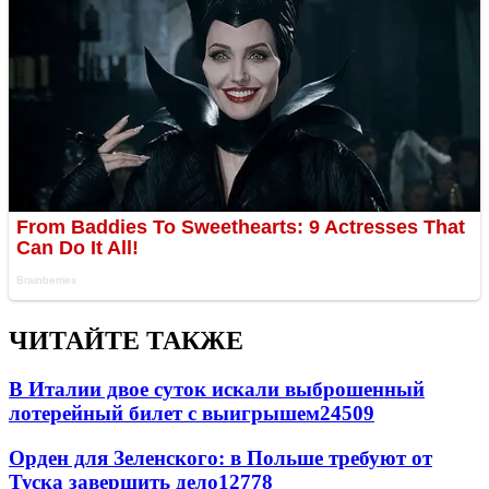
ЧИТАЙТЕ ТАКЖЕ
В Италии двое суток искали выброшенный
лотерейный билет с выигрышем
24509
Орден для Зеленского: в Польше требуют от
Туска завершить дело
12778