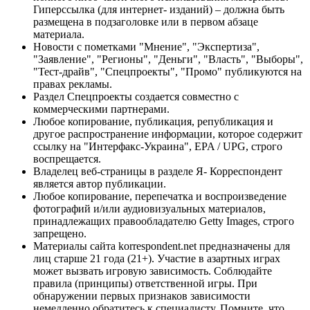
Гиперссылка (для интернет- изданий) – должна быть
размещена в подзаголовке или в первом абзаце
материала.
Новости с пометками "Мнение", "Экспертиза",
"Заявление", "Регионы", "Деньги", "Власть", "Выборы",
"Тест-драйв", "Спецпроекты", "Промо" публикуются на
правах рекламы.
Раздел Спецпроекты создается совместно с
коммерческими партнерами.
Любое копирование, публикация, републикация и
другое распространение информации, которое содержит
ссылку на "Интерфакс-Украина", EPA / UPG, строго
воспрещается.
Владелец веб-страницы в разделе Я- Корреспондент
является автор публикации.
Любое копирование, перепечатка и воспроизведение
фотографий и/или аудиовизуальных материалов,
принадлежащих правообладателю Getty Images, строго
запрещено.
Материалы сайта korrespondent.net предназначены для
лиц старше 21 года (21+). Участие в азартных играх
может вызвать игровую зависимость. Соблюдайте
правила (принципы) ответственной игры. При
обнаружении первых признаков зависимости
немедленно обратитесь к специалисту. Помните, что