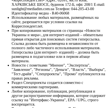
«КореспонденТ.net» Адрес: 02091, місто Київ,
ХАРКІВСЬКЕ ШОСЕ, будинок 172-Б, офіс 208/1 E-mail:
sunlight@mediadim.com.ua
Телефон: 044-205-43-00
Идентификатор медиа - R40-06068
Использование любых материалов, размещённых на
сайте, разрешается при условии ссылки на
Корреспондент.net.
При копировании материалов со страницы «Новости
Украины и мира», для интернет-изданий – обязательна
прямая открытая для поисковых систем гиперссылка.
Ссылка должна быть размещена в независимости от
полного либо частичного использования материалов.
Гиперссылка (для интернет- изданий) – должна быть
размещена в подзаголовке или в первом абзаце
материала.
Новости с пометками "Мнение", "Экспертиза",
"Заявление", "Регионы", "Деньги", "Власть", "Выборы",
"Тест-драйв", "Спецпроекты", "Промо" публикуются на
правах рекламы.
Раздел Спецпроекты создается совместно с
коммерческими партнерами.
Любое копирование, публикация, републикация и
другое распространение информации, которое содержит
ссылку на "Интерфакс-Украина", EPA / UPG, строго
воспрещается.