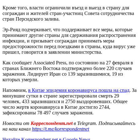
Кроме того, власти ограничили въезд и выезд в страну для
сограждан и жителей стран-участниц Совета сотрудничества
стран Персидского залива.
Эр-Рияд подчеркивает, что поддерживает все меры, которые
принимают другие страны для сдерживания распространения
инфекции, и призывает сограждан принимать меры
предосторожности перед поездками в страны, куда вирус уже
пришел, говорится в заявлении министерства.
Как сообщает Associated Press, по состоянию на 27 февраля в
странах Ближнего Востока подтверждено более 220 случаев
заражения. Лидирует Иран со 139 заразившимися, 19 из
которых умерли.
Напомним,
в Китае эпидемия коронавируса пошла на спад
. За
минувшие сутки в стране зарегистрировали смерть 29
человек, 433 заразившихся и 2750 выздоровевших. Общее
число жертв коронавируса в Китае достигло 2744,
зафиксированы 78 497 случаев заражения.
Новости от
Корреспондент.net
в Telegram. Подписывайтесь
на наш канал
https://t.me/korrespondentnet
Читайте Korrespondent.net в Google News