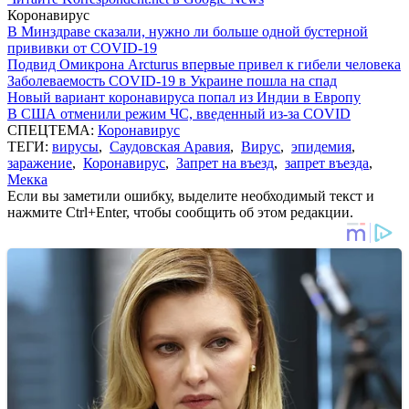
Коронавирус
В Минздраве сказали, нужно ли больше одной бустерной
прививки от COVID-19
Подвид Омикрона Arcturus впервые привел к гибели человека
Заболеваемость COVID-19 в Украине пошла на спад
Новый вариант коронавируса попал из Индии в Европу
В США отменили режим ЧС, введенный из-за COVID
СПЕЦТЕМА:
Коронавирус
ТЕГИ:
вирусы
,
Саудовская Аравия
,
Вирус
,
эпидемия
,
заражение
,
Коронавирус
,
Запрет на въезд
,
запрет въезда
,
Мекка
Если вы заметили ошибку, выделите необходимый текст и
нажмите Ctrl+Enter, чтобы сообщить об этом редакции.