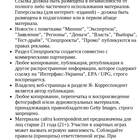
Ссылка должна быть размещена в независимости от
полного либо частичного использования материалов.
Гиперссылка (для интернет- изданий) – должна быть
размещена в подзаголовке или в первом абзаце
материала.
Новости с пометками "Мнение", "Экспертиза",
"Заявление", "Регионы", "Деньги", "Власть", "Выборы",
"Тест-драйв", "Спецпроекты", "Промо" публикуются на
правах рекламы.
Раздел Спецпроекты создается совместно с
коммерческими партнерами.
Любое копирование, публикация, републикация и
другое распространение информации, которое содержит
ссылку на "Интерфакс-Украина", EPA / UPG, строго
воспрещается.
Владелец веб-страницы в разделе Я- Корреспондент
является автор публикации.
Любое копирование, перепечатка и воспроизведение
фотографий и/или аудиовизуальных материалов,
принадлежащих правообладателю Getty Images, строго
запрещено.
Материалы сайта korrespondent.net предназначены для
лиц старше 21 года (21+). Участие в азартных играх
может вызвать игровую зависимость. Соблюдайте
правила (принципы) ответственной игры. При