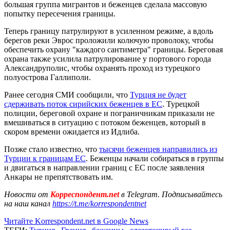
большая группа мигрантов и беженцев сделала массовую
попытку пересечения границы.
Теперь границу патрулируют в усиленном режиме, а вдоль
берегов реки Эврос проложили колючую проволоку, чтобы
обеспечить охрану "каждого сантиметра" границы. Береговая
охрана также усилила патрулирование у портового города
Александруполис, чтобы охранять проход из турецкого
полуострова Галлиполи.
Ранее сегодня СМИ сообщили, что
Турция не будет
сдерживать поток сирийских беженцев в ЕС
. Турецкой
полиции, береговой охране и пограничникам приказали не
вмешиваться в ситуацию с потоком беженцев, который в
скором времени ожидается из Идлиба.
Позже стало известно, что
тысячи беженцев направились из
Турции к границам ЕС
. Беженцы начали собираться в группы
и двигаться в направлении границ с ЕС после заявления
Анкары не препятствовать им.
Новости от
Корреспондент.net
в Telegram. Подписывайтесь
на наш канал
https://t.me/korrespondentnet
Читайте Korrespondent.net в Google News