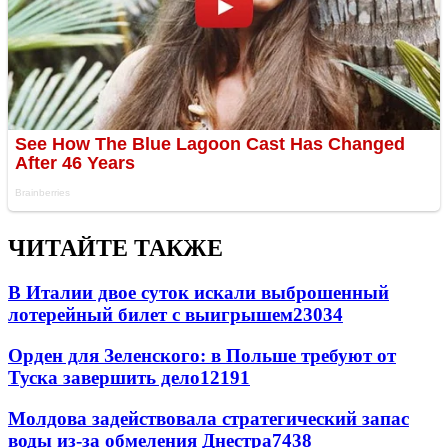
ЧИТАЙТЕ ТАКЖЕ
В Италии двое суток искали выброшенный
лотерейный билет с выигрышем
23034
Орден для Зеленского: в Польше требуют от
Туска завершить дело
12191
Молдова задействовала стратегический запас
воды из-за обмеления Днестра
7438