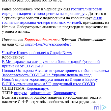
активно распространяется по миру.
Ранее сообщалось, что в Черновцах был
госпитализирован
еще один пациент с подозрением на коронавирус
. До этого в
Черновицкой области с подозрением на коронавирус
были
госпитализированы четверо местных жителей
, приехавших из
Италии. Лабораторные анализы не подтвердили заражение ни
у одного из них.
Новости от
Корреспондент.net
в Telegram. Подписывайтесь
на наш канал
https://t.me/korrespondentnet
Читайте Korrespondent.net в Google News
Коронавирус
В Минздраве сказали, нужно ли больше одной бустерной
прививки от COVID-19
Подвид Омикрона Arcturus впервые привел к гибели человека
Заболеваемость COVID-19 в Украине пошла на спад
Новый вариант коронавируса попал из Индии в Европу
В США отменили режим ЧС, введенный из-за COVID
СПЕЦТЕМА:
Коронавирус
ТЕГИ:
вирусы
,
заболевание
,
Коронавирус
Если вы заметили ошибку, выделите необходимый текст и
нажмите Ctrl+Enter, чтобы сообщить об этом редакции.