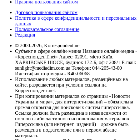
Правила пользования сайтом
Договор пользования сайтом
Политика в сфере конфиденциальности и персональных
данных
Пользовательское соглашение
Редакция
© 2000-2026, Korrespondent.net
Субъект в сфере онлайн-медиа Название онлайн-медиа -
«КореспонденТ.net» Адрес: 02091, місто Київ,
ХАРКІВСЬКЕ ШОСЕ, будинок 172-Б, офіс 208/1 E-mail:
sunlight@mediadim.com.ua
Телефон: 044-205-43-00
Идентификатор медиа - R40-06068
Использование любых материалов, размещённых на
сайте, разрешается при условии ссылки на
Корреспондент.net.
При копировании материалов со страницы «Новости
Украины и мира», для интернет-изданий – обязательна
прямая открытая для поисковых систем гиперссылка.
Ссылка должна быть размещена в независимости от
полного либо частичного использования материалов.
Гиперссылка (для интернет- изданий) – должна быть
размещена в подзаголовке или в первом абзаце
материала.