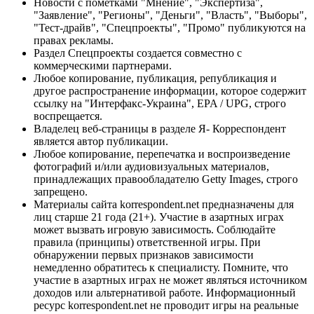
Новости с пометками "Мнение", "Экспертиза",
"Заявление", "Регионы", "Деньги", "Власть", "Выборы",
"Тест-драйв", "Спецпроекты", "Промо" публикуются на
правах рекламы.
Раздел Спецпроекты создается совместно с
коммерческими партнерами.
Любое копирование, публикация, републикация и
другое распространение информации, которое содержит
ссылку на "Интерфакс-Украина", EPA / UPG, строго
воспрещается.
Владелец веб-страницы в разделе Я- Корреспондент
является автор публикации.
Любое копирование, перепечатка и воспроизведение
фотографий и/или аудиовизуальных материалов,
принадлежащих правообладателю Getty Images, строго
запрещено.
Материалы сайта korrespondent.net предназначены для
лиц старше 21 года (21+). Участие в азартных играх
может вызвать игровую зависимость. Соблюдайте
правила (принципы) ответственной игры. При
обнаружении первых признаков зависимости
немедленно обратитесь к специалисту. Помните, что
участие в азартных играх не может являться источником
доходов или альтернативой работе. Информационный
ресурс korrespondent.net не проводит игры на реальные