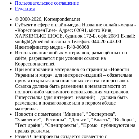
Пользовательское соглашение
Редакция
© 2000-2026, Korrespondent.net
Субъект в сфере онлайн-медиа Название онлайн-медиа -
«КореспонденТ.net» Адрес: 02091, місто Київ,
ХАРКІВСЬКЕ ШОСЕ, будинок 172-Б, офіс 208/1 E-mail:
sunlight@mediadim.com.ua
Телефон: 044-205-43-00
Идентификатор медиа - R40-06068
Использование любых материалов, размещённых на
сайте, разрешается при условии ссылки на
Корреспондент.net.
При копировании материалов со страницы «Новости
Украины и мира», для интернет-изданий – обязательна
прямая открытая для поисковых систем гиперссылка.
Ссылка должна быть размещена в независимости от
полного либо частичного использования материалов.
Гиперссылка (для интернет- изданий) – должна быть
размещена в подзаголовке или в первом абзаце
материала.
Новости с пометками "Мнение", "Экспертиза",
"Заявление", "Регионы", "Деньги", "Власть", "Выборы",
"Тест-драйв", "Спецпроекты", "Промо" публикуются на
правах рекламы.
Раздел Спецпроекты создается совместно с