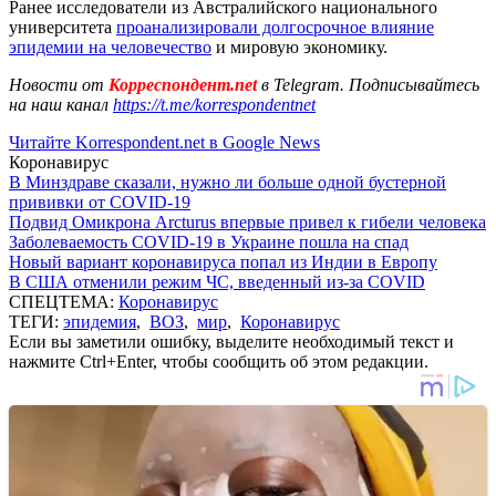
Ранее исследователи из Австралийского национального
университета
проанализировали долгосрочное влияние
эпидемии на человечество
и мировую экономику.
Новости от
Корреспондент.net
в Telegram. Подписывайтесь
на наш канал
https://t.me/korrespondentnet
Читайте Korrespondent.net в Google News
Коронавирус
В Минздраве сказали, нужно ли больше одной бустерной
прививки от COVID-19
Подвид Омикрона Arcturus впервые привел к гибели человека
Заболеваемость COVID-19 в Украине пошла на спад
Новый вариант коронавируса попал из Индии в Европу
В США отменили режим ЧС, введенный из-за COVID
СПЕЦТЕМА:
Коронавирус
ТЕГИ:
эпидемия
,
ВОЗ
,
мир
,
Коронавирус
Если вы заметили ошибку, выделите необходимый текст и
нажмите Ctrl+Enter, чтобы сообщить об этом редакции.