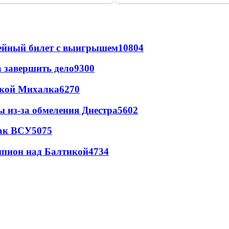
рейный билет с выигрышем
10804
а завершить дело
9300
цкой Михалка
6270
ы из-за обмеления Днестра
5602
так ВСУ
5075
шпион над Балтикой
4734