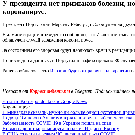
У президента нет признаков болезни, н
коронавирус.
Президент Португалии Марселу Ребелу ди Соуза ушел на двухн
В администрации президента сообщили, что 71-летний глава го
обнаружен случай заражения коронавируса.
За состоянием его здоровья будут наблюдать врачи в резиденци
По последним данным, в Португалии зафиксировано 30 случае
Ранее сообщалось, что
Израиль будет отправлять на карантин
вс
Новости от
Корреспондент.net
в Telegram. Подписывайтесь н
Читайте Korrespondent.net в Google News
Коронавирус
В Минздраве сказали, нужно ли больше одной бустерной прив
Подвид Омикрона Arcturus впервые привел к гибели человека
Заболеваемость COVID-19 в Украине пошла на спад
Новый вариант коронавируса попал из Индии в Европу
В США отменили режим ЧС, введенный из-за COVID