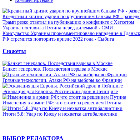
Комментируемые
Кредитный кризис ударил по крупнейшим банкам РФ - разведк
Трамп резко ответил на публикацию о конфликте с Хегсетом
Украина поставила Путина перед дилеммой - СМИ
Консульство Украины прокомментировало нападение в Гданьс
РФ стремится повторить кризис 2022 года - Сыбига
Сюжеты
Банкет генералов. Последствия взрыва в Москве
Грязные технологии. Атаки РФ на выборы во Франции
Эскалация для Европы. Российский дрон в Лейпциге
Изменения в армии РФ: что стоит за решением Путина
Итоги 5.8: Удар по Киеву и нехватка антибаллистики
ВЫБОР РЕДАКТОРА