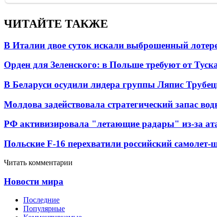
ЧИТАЙТЕ ТАКЖЕ
В Италии двое суток искали выброшенный лоте
Орден для Зеленского: в Польше требуют от Туск
В Беларуси осудили лидера группы Ляпис Трубе
Молдова задействовала стратегический запас вод
РФ активизировала "летающие радары" из-за а
Польские F-16 перехватили российский самолет-
Читать комментарии
Новости мира
Последние
Популярные