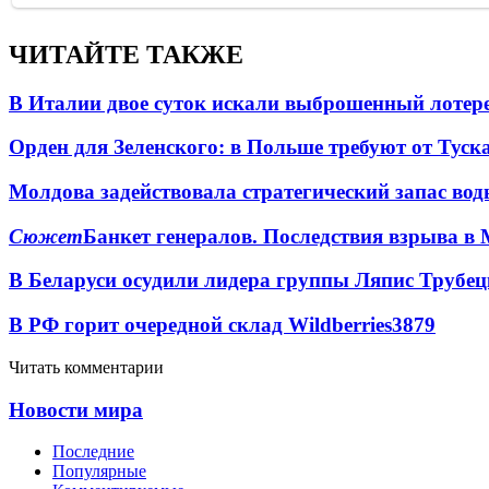
ЧИТАЙТЕ ТАКЖЕ
В Италии двое суток искали выброшенный лоте
Орден для Зеленского: в Польше требуют от Туск
Молдова задействовала стратегический запас вод
Сюжет
Банкет генералов. Последствия взрыва в 
В Беларуси осудили лидера группы Ляпис Трубе
В РФ горит очередной склад Wildberries
3879
Читать комментарии
Новости мира
Последние
Популярные