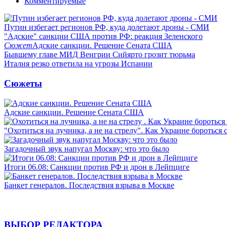
Комментируемые
Путин избегает регионов РФ, куда долетают дроны - СМИ
"Адские" санкции США против РФ: реакция Зеленского
Сюжет
Адские санкции. Решение Сената США
Бывшему главе МИД Венгрии Сийярто грозит тюрьма
Италия резко ответила на угрозы Испании
Сюжеты
Адские санкции. Решение Сената США
"Охотиться на лучника, а не на стрелу". Как Украине бороться 
Загадочный звук напугал Москву: что это было
Итоги 06.08: Санкции против РФ и дрон в Лейпциге
Банкет генералов. Последствия взрыва в Москве
ВЫБОР РЕДАКТОРА