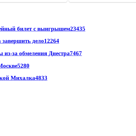
рейный билет с выигрышем
23435
а завершить дело
12264
ы из-за обмеления Днестра
7467
Москве
5280
цкой Михалка
4833