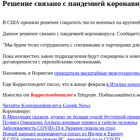
Решение связано с пандемией коронави
В США приняли решение сократить число военных на крупнейш
Данное решение связано с пандемией коронавируса. Сообщаетс
"Мы будем тесно сотрудничать с союзниками и партнерами для
Пока неизвестно, какие подразделения будут сокращены и нов
договоренности с европейскими союзниками.
Напомним, в Норвегии
прекратили масштабные международн
Еще Корреспондент писал, что в конце февраля
в Италии нача
Новости от
Корреспондент.net
в Telegram. Подписывайтесь н
Читайте Korrespondent.net в Google News
Коронавирус
В Минздраве сказали, нужно ли больше одной бустерной прив
Подвид Омикрона Arcturus впервые привел к гибели человека
Заболеваемость COVID-19 в Украине пошла на спад
Новый вариант коронавируса попал из Индии в Европу
В США отменили режим ЧС, введенный из-за COVID