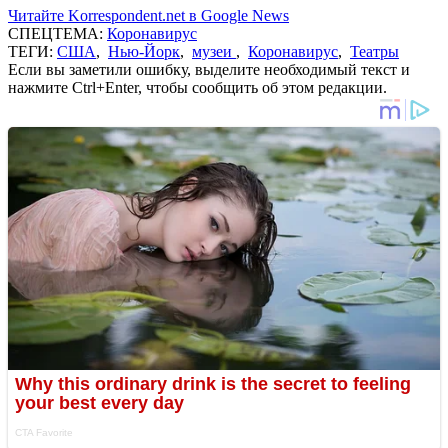
Читайте Korrespondent.net в Google News
СПЕЦТЕМА:
Коронавирус
ТЕГИ:
США
,
Нью-Йорк
,
музеи
,
Коронавирус
,
Театры
Если вы заметили ошибку, выделите необходимый текст и
нажмите Ctrl+Enter, чтобы сообщить об этом редакции.