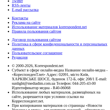
Twitter
RSS-ленты
E-mail рассылка
Контакты
Реклама на сайте
Использование материалов korrespondent.net
Правила пользования сайтом
Договор пользования сайтом
Политика в сфере конфиденциальности и персональных
данных
Пользовательское соглашение
Редакция
© 2000-2026, Korrespondent.net
Субъект в сфере онлайн-медиа Название онлайн-медиа -
«КореспонденТ.net» Адрес: 02091, місто Київ,
ХАРКІВСЬКЕ ШОСЕ, будинок 172-Б, офіс 208/1 E-mail:
sunlight@mediadim.com.ua
Телефон: 044-205-43-00
Идентификатор медиа - R40-06068
Использование любых материалов, размещённых на
сайте, разрешается при условии ссылки на
Корреспондент.net.
При копировании материалов со страницы «Новости
Украины и мира», для интернет-изданий – обязательна