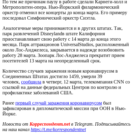
По тем же причинам паузу в работе сделали Карнеги-холл и
Метрополитен-опера. Нью-Йоркский филармонический
оркестр отменил все концерты до конца марта. Его примеру
последовал Симфонический оркестр Сиэтла.
Аналогичные меры принимаются и в других штатах. Так,
парк развлечений Disneylandв штате Калифорния
приостанавливает свою работу с 14 марта до конца этого
месяца. Парк аттракционов UniversalStudios, расположенный
около Лос-Анджелеса, закрывается в надежде возобновить
работу 28 марта. Зоопарк Лос-Анджелеса прекратит прием
посетителей 13 марта на неопределенный срок.
Количество случаев заражения новым коронавирусом в
Соединенных Штатах достигло 1459, умерли 39
человек,
сообщила
в четверг, 12 марта, телекомпания CNN со
ссылкой на данные федеральных Центров по контролю и
профилактике заболеваний США.
Ранее
первый случай заражения коронавирусом
был
зафиксирован в дипломатической миссии при ООН в Нью-
Йорке.
Новости от
Корреспондент.net
в Telegram. Подписывайтесь
на наш канал
https://t.me/korrespondentnet