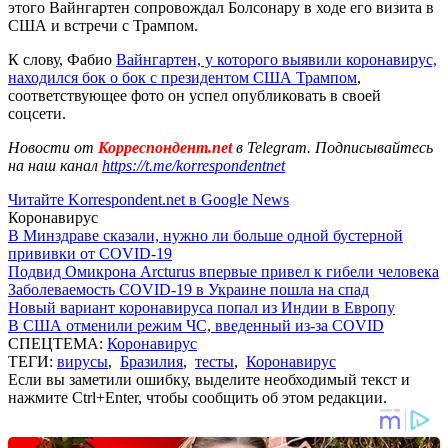
этого Вайнгартен сопровождал Болсонару в ходе его визита в
США и встречи с Трампом.
К слову, Фабио
Вайнгартен, у которого выявили коронавирус,
находился бок о бок с президентом США Трампом
,
соответствующее фото он успел опубликовать в своей
соцсети.
Новости от
Корреспондент.net
в Telegram. Подписывайтесь
на наш канал
https://t.me/korrespondentnet
Читайте Korrespondent.net в Google News
Коронавирус
В Минздраве сказали, нужно ли больше одной бустерной
прививки от COVID-19
Подвид Омикрона Arcturus впервые привел к гибели человека
Заболеваемость COVID-19 в Украине пошла на спад
Новый вариант коронавируса попал из Индии в Европу
В США отменили режим ЧС, введенный из-за COVID
СПЕЦТЕМА:
Коронавирус
ТЕГИ:
вирусы
,
Бразилия
,
тесты
,
Коронавирус
Если вы заметили ошибку, выделите необходимый текст и
нажмите Ctrl+Enter, чтобы сообщить об этом редакции.