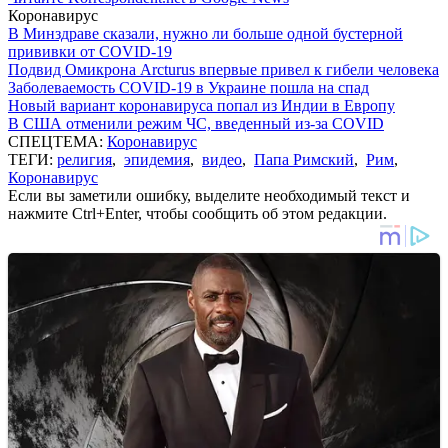
Коронавирус
В Минздраве сказали, нужно ли больше одной бустерной
прививки от COVID-19
Подвид Омикрона Arcturus впервые привел к гибели человека
Заболеваемость COVID-19 в Украине пошла на спад
Новый вариант коронавируса попал из Индии в Европу
В США отменили режим ЧС, введенный из-за COVID
СПЕЦТЕМА:
Коронавирус
ТЕГИ:
религия
,
эпидемия
,
видео
,
Папа Римский
,
Рим
,
Коронавирус
Если вы заметили ошибку, выделите необходимый текст и
нажмите Ctrl+Enter, чтобы сообщить об этом редакции.