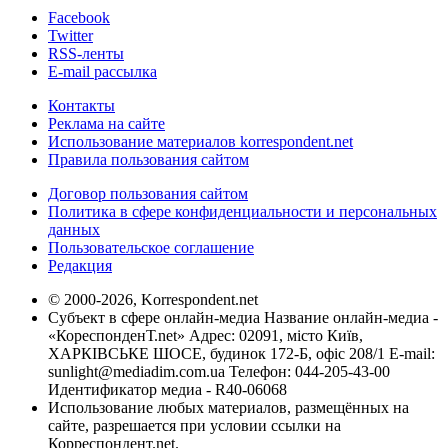
Facebook
Twitter
RSS-ленты
E-mail рассылка
Контакты
Реклама на сайте
Использование материалов korrespondent.net
Правила пользования сайтом
Договор пользования сайтом
Политика в сфере конфиденциальности и персональных
данных
Пользовательское соглашение
Редакция
© 2000-2026, Korrespondent.net
Субъект в сфере онлайн-медиа Название онлайн-медиа -
«КореспонденТ.net» Адрес: 02091, місто Київ,
ХАРКІВСЬКЕ ШОСЕ, будинок 172-Б, офіс 208/1 E-mail:
sunlight@mediadim.com.ua
Телефон: 044-205-43-00
Идентификатор медиа - R40-06068
Использование любых материалов, размещённых на
сайте, разрешается при условии ссылки на
Корреспондент.net.