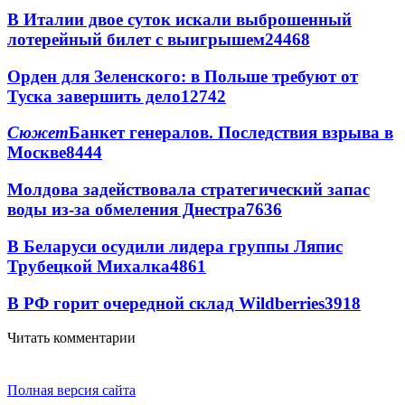
В Италии двое суток искали выброшенный
лотерейный билет с выигрышем
24468
Орден для Зеленского: в Польше требуют от
Туска завершить дело
12742
Сюжет
Банкет генералов. Последствия взрыва в
Москве
8444
Молдова задействовала стратегический запас
воды из-за обмеления Днестра
7636
В Беларуси осудили лидера группы Ляпис
Трубецкой Михалка
4861
В РФ горит очередной склад Wildberries
3918
Читать комментарии
Полная версия сайта