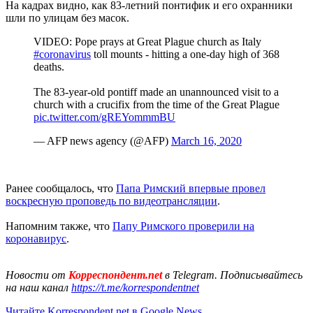
На кадрах видно, как 83-летний понтифик и его охранники
шли по улицам без масок.
VIDEO: Pope prays at Great Plague church as Italy
#coronavirus
toll mounts - hitting a one-day high of 368
deaths.
The 83-year-old pontiff made an unannounced visit to a
church with a crucifix from the time of the Great Plague
pic.twitter.com/gREYommmBU
— AFP news agency (@AFP)
March 16, 2020
Ранее сообщалось, что
Папа Римский впервые провел
воскресную проповедь по видеотрансляции
.
Напомним также, что
Папу Римского проверили на
коронавирус
.
Новости от
Корреспондент.net
в Telegram. Подписывайтесь
на наш канал
https://t.me/korrespondentnet
Читайте Korrespondent.net в Google News