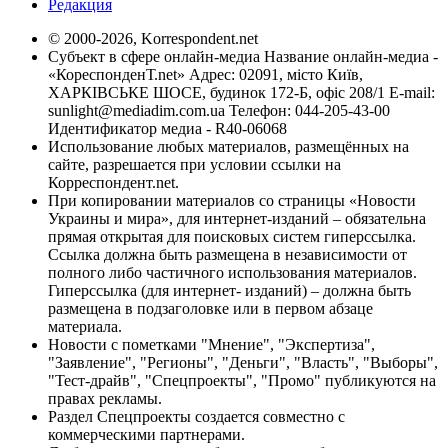
Редакция
© 2000-2026, Korrespondent.net
Субъект в сфере онлайн-медиа Название онлайн-медиа -
«КореспонденТ.net» Адрес: 02091, місто Київ,
ХАРКІВСЬКЕ ШОСЕ, будинок 172-Б, офіс 208/1 E-mail:
sunlight@mediadim.com.ua
Телефон: 044-205-43-00
Идентификатор медиа - R40-06068
Использование любых материалов, размещённых на
сайте, разрешается при условии ссылки на
Корреспондент.net.
При копировании материалов со страницы «Новости
Украины и мира», для интернет-изданий – обязательна
прямая открытая для поисковых систем гиперссылка.
Ссылка должна быть размещена в независимости от
полного либо частичного использования материалов.
Гиперссылка (для интернет- изданий) – должна быть
размещена в подзаголовке или в первом абзаце
материала.
Новости с пометками "Мнение", "Экспертиза",
"Заявление", "Регионы", "Деньги", "Власть", "Выборы",
"Тест-драйв", "Спецпроекты", "Промо" публикуются на
правах рекламы.
Раздел Спецпроекты создается совместно с
коммерческими партнерами.