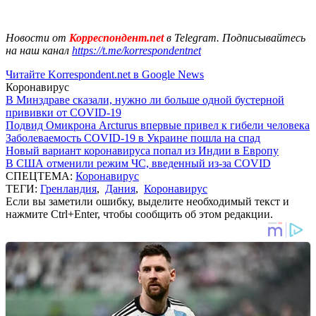
Новости от
Корреспондент.net
в Telegram. Подписывайтесь
на наш канал
https://t.me/korrespondentnet
Читайте Korrespondent.net в Google News
Коронавирус
В Минздраве сказали, нужно ли больше одной бустерной
прививки от COVID-19
Подвид Омикрона Arcturus впервые привел к гибели человека
Заболеваемость COVID-19 в Украине пошла на спад
Новый вариант коронавируса попал из Индии в Европу
В США отменили режим ЧС, введенный из-за COVID
СПЕЦТЕМА:
Коронавирус
ТЕГИ:
Гренландия
,
Дания
,
Коронавирус
Если вы заметили ошибку, выделите необходимый текст и
нажмите Ctrl+Enter, чтобы сообщить об этом редакции.