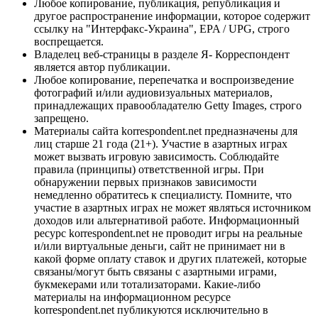
Любое копирование, публикация, републикация и
другое распространение информации, которое содержит
ссылку на "Интерфакс-Украина", EPA / UPG, строго
воспрещается.
Владелец веб-страницы в разделе Я- Корреспондент
является автор публикации.
Любое копирование, перепечатка и воспроизведение
фотографий и/или аудиовизуальных материалов,
принадлежащих правообладателю Getty Images, строго
запрещено.
Материалы сайта korrespondent.net предназначены для
лиц старше 21 года (21+). Участие в азартных играх
может вызвать игровую зависимость. Соблюдайте
правила (принципы) ответственной игры. При
обнаружении первых признаков зависимости
немедленно обратитесь к специалисту. Помните, что
участие в азартных играх не может являться источником
доходов или альтернативой работе. Информационный
ресурс korrespondent.net не проводит игры на реальные
и/или виртуальные деньги, сайт не принимает ни в
какой форме оплату ставок и других платежей, которые
связаны/могут быть связаны с азартными играми,
букмекерами или тотализаторами. Какие-либо
материалы на информационном ресурсе
korrespondent.net публикуются исключительно в