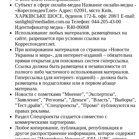
Субъект в сфере онлайн-медиа Название онлайн-медиа -
«КореспонденТ.net» Адрес: 02091, місто Київ,
ХАРКІВСЬКЕ ШОСЕ, будинок 172-Б, офіс 208/1 E-mail:
sunlight@mediadim.com.ua
Телефон: 044-205-43-00
Идентификатор медиа - R40-06068
Использование любых материалов, размещённых на
сайте, разрешается при условии ссылки на
Корреспондент.net.
При копировании материалов со страницы «Новости
Украины и мира», для интернет-изданий – обязательна
прямая открытая для поисковых систем гиперссылка.
Ссылка должна быть размещена в независимости от
полного либо частичного использования материалов.
Гиперссылка (для интернет- изданий) – должна быть
размещена в подзаголовке или в первом абзаце
материала.
Новости с пометками "Мнение", "Экспертиза",
"Заявление", "Регионы", "Деньги", "Власть", "Выборы",
"Тест-драйв", "Спецпроекты", "Промо" публикуются на
правах рекламы.
Раздел Спецпроекты создается совместно с
коммерческими партнерами.
Любое копирование, публикация, републикация и
другое распространение информации, которое содержит
ссылку на "Интерфакс-Украина", EPA / UPG, строго