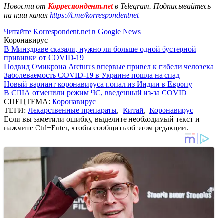
Новости от
Корреспондент.net
в Telegram. Подписывайтесь
на наш канал
https://t.me/korrespondentnet
Читайте Korrespondent.net в Google News
Коронавирус
В Минздраве сказали, нужно ли больше одной бустерной
прививки от COVID-19
Подвид Омикрона Arcturus впервые привел к гибели человека
Заболеваемость COVID-19 в Украине пошла на спад
Новый вариант коронавируса попал из Индии в Европу
В США отменили режим ЧС, введенный из-за COVID
СПЕЦТЕМА:
Коронавирус
ТЕГИ:
Лекарственные препараты
,
Китай
,
Коронавирус
Если вы заметили ошибку, выделите необходимый текст и
нажмите Ctrl+Enter, чтобы сообщить об этом редакции.