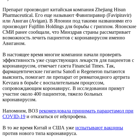
Препарат производит китайская компания Zhejiang Hisun
Pharmaceutical. Его еще называют Фавипиравир (Favipiravir)
или Авиган (Avigan). В Японии под такими названиями его
производит Fujifilm Holdings для борьбы с гриппом. Японские
СМИ ранее сообщали, что Минздрав страны рассматривает
возможность лечить пациентов с коронавирусом именно
Авиганом.
В настоящее время многие компании начали проверять
эффективность уже существующих лекарств для пациентов с
коронавирусом, отмечает газета Financial Times. Так,
фармацевтические гиганты Sanofi и Regeneron пытаются
выяснить, помогает ли препарат от ревматоидного артрита
Kevzara в борьбе с воспалительным процессом,
сопровождающим коронавирус. В исследовании примут
участие около 400 пациентов, тяжело больных
коронавирусом.
Напомним, ВОЗ
рекомендовала принимать парацетамол при
COVID-19
и отказаться от ибупрофена.
В то же время Китай и США уже
испытывают вакцины
против нового типа коронавируса.