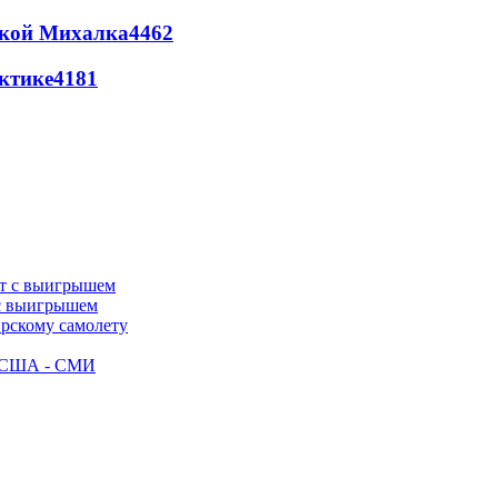
цкой Михалка
4462
ктике
4181
 с выигрышем
ирскому самолету
ак США - СМИ