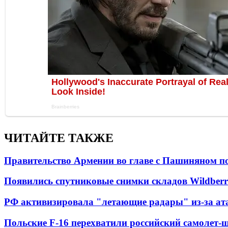
ЧИТАЙТЕ ТАКЖЕ
Правительство Армении во главе с Пашиняном по
Появились спутниковые снимки складов Wildberr
РФ активизировала "летающие радары" из-за а
Польские F-16 перехватили российский самолет-