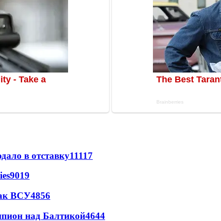
дало в отставку
11117
ies
9019
так ВСУ
4856
шпион над Балтикой
4644