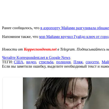
Ранее сообщалось, что
в аэропорту Майами разгуливала обнаж
Напомним также, что
мэр Майами вручил Гуайдо ключ от горо
Новости от
Корреспондент.net
в Telegram. Подписывайтесь н
Читайте Korrespondent.net в Google News
ТЕГИ:
США
,
видео
,
стрельба
,
полиция
,
Пляж
,
соцсети
,
Май
Если вы заметили ошибку, выделите необходимый текст и нажми