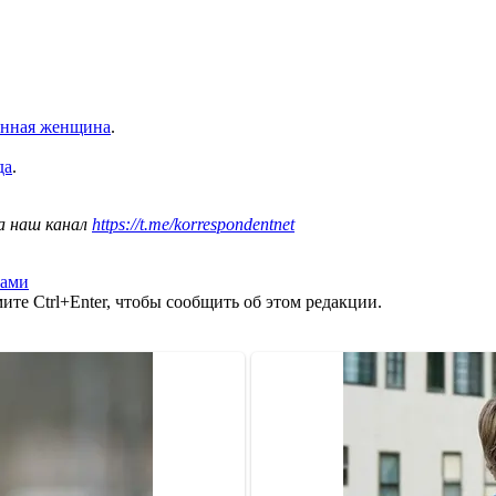
енная женщина
.
да
.
а наш канал
https://t.me/korrespondentnet
ами
те Ctrl+Enter, чтобы сообщить об этом редакции.